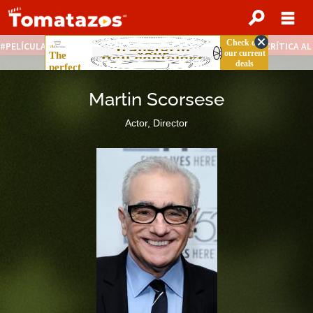
PELÍCULAS STREAMING GRATIS
NOTICIAS DESTACADAS
CRÍTICA A
Martin Scorsese
Actor, Director