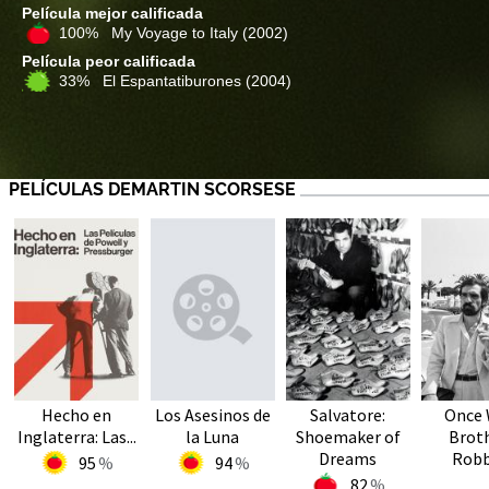
Película mejor calificada
100% My Voyage to Italy
(2002)
Película peor calificada
33% El Espantatiburones
(2004)
PELÍCULAS DEMARTIN SCORSESE
Hecho en
Los Asesinos de
Salvatore:
Once 
Inglaterra: Las...
la Luna
Shoemaker of
Broth
Dreams
Robbi
95
94
82