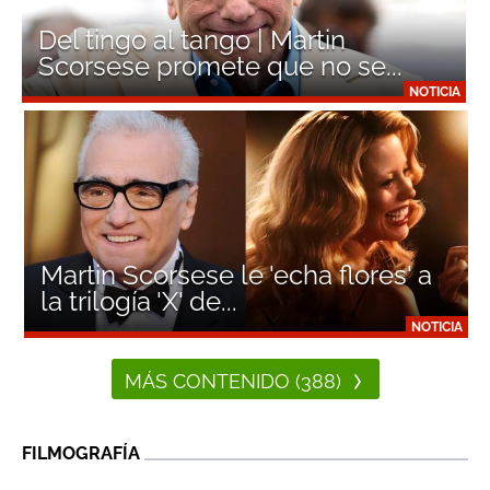
Del tingo al tango | Martin
Scorsese promete que no se...
NOTICIA
Martin Scorsese le 'echa flores' a
la trilogía 'X' de...
NOTICIA
MÁS CONTENIDO (388)
FILMOGRAFÍA