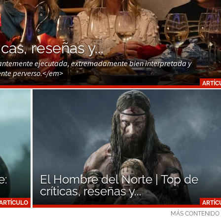
cas, reseñas y...
rillantemente ejecutada, extremadamente bien interpretada y
ente perverso.</em>
ARTÍC
e:
El Hombre del Norte | Top de
críticas, reseñas y...
ARTÍCULO
ARTÍC
MÁS CONTENIDO 