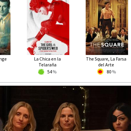
nge
La Chica en la
The Square, La Farsa
Telaraña
del Arte
54
80