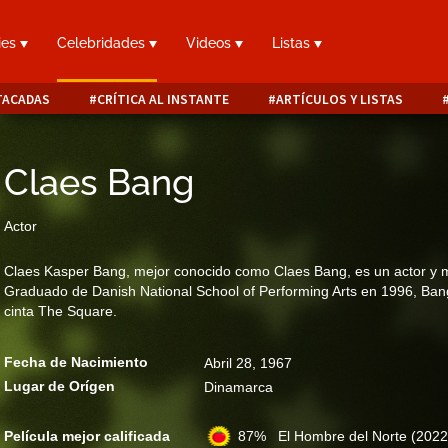
ies
Celebridades
Videos
Listas
TACADAS
CRÍTICA AL INSTANTE
ARTÍCULOS Y LISTAS
Claes Bang
Actor
Claes Kasper Bang, mejor conocido como Claes Bang, es un actor y m
Graduado de Danish National School of Performing Arts en 1996, Ban
cinta The Square.
Fecha de Nacimiento
Abril 28, 1967
Lugar de Orígen
Dinamarca
Película mejor calificada
87% El Hombre del Norte
(2022