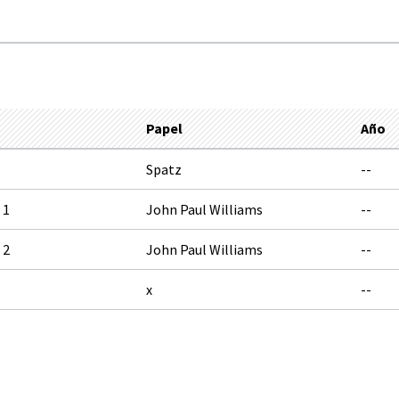
Papel
Año
Spatz
--
 1
John Paul Williams
--
 2
John Paul Williams
--
x
--