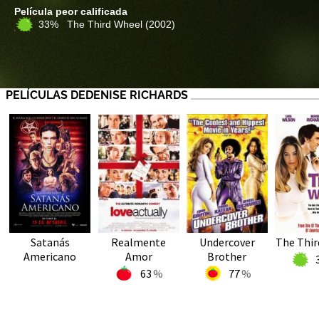
Película peor calificada
33% The Third Wheel
(2002)
PELÍCULAS DEDENISE RICHARDS
Satanás
Realmente
Undercover
The Thir
Americano
Amor
Brother
63
77