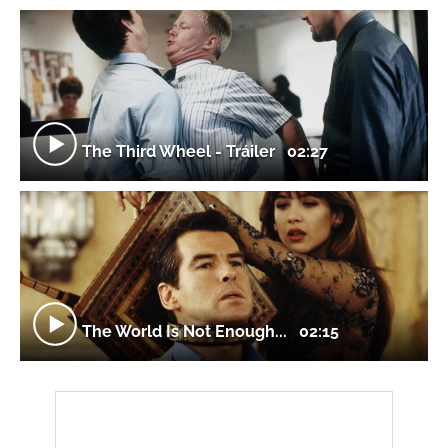
The Third Wheel - Tráiler
02:27
The World Is Not Enough...
02:15