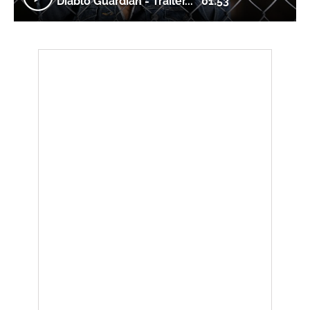
Diablo Guardián - Tráiler...
01:53