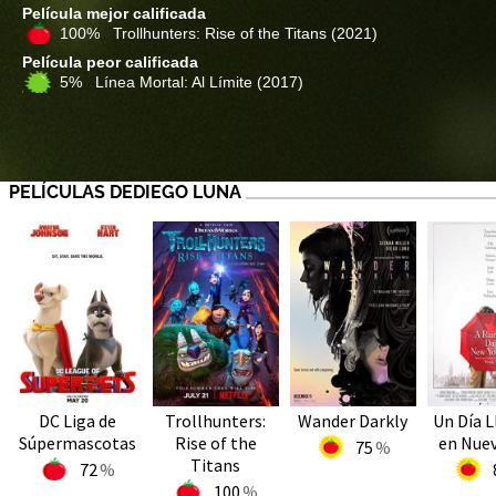
Película mejor calificada
100% Trollhunters: Rise of the Titans
(2021)
Película peor calificada
5% Línea Mortal: Al Límite
(2017)
PELÍCULAS DEDIEGO LUNA
DC Liga de
Trollhunters:
Wander Darkly
Un Día L
Súpermascotas
Rise of the
en Nuev
75
Titans
72
100