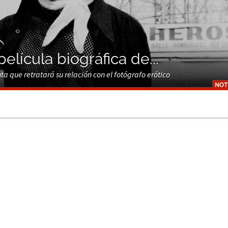
elícula biográfica de...
ta que retratará su relación con el fotógrafo erótico
NOT