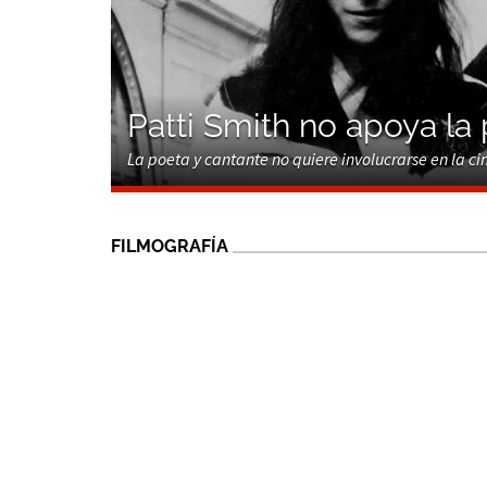
Patti Smith no apoya la p
La poeta y cantante no quiere involucrarse en la cin
FILMOGRAFÍA