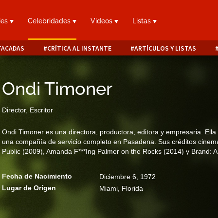
ies
Celebridades
Videos
Listas
TACADAS
CRÍTICA AL INSTANTE
ARTÍCULOS Y LISTAS
Ondi Timoner
Director, Escritor
Ondi Timoner es una directora, productora, editora y empresaria. Ella
una compañía de servicio completo en Pasadena. Sus créditos cinemat
Public (2009), Amanda F***Ing Palmer on the Rocks (2014) y Brand: 
Fecha de Nacimiento
Diciembre 6, 1972
Lugar de Orígen
Miami, Florida