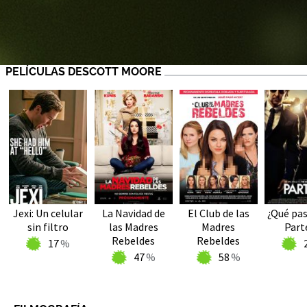
PELÍCULAS DESCOTT MOORE
Jexi: Un celular
La Navidad de
El Club de las
¿Qué pas
sin filtro
las Madres
Madres
Parte
Rebeldes
Rebeldes
17
47
58