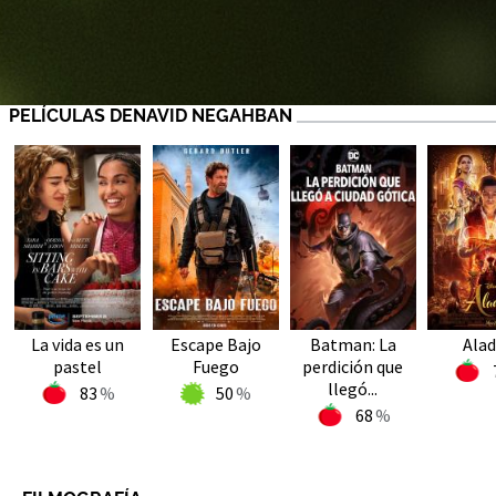
PELÍCULAS DENAVID NEGAHBAN
La vida es un
Escape Bajo
Batman: La
Alad
pastel
Fuego
perdición que
llegó...
83
50
68