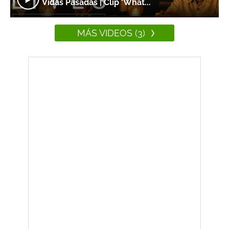
Vidas Pasadas | Clip 'What...
MÁS VIDEOS (3)