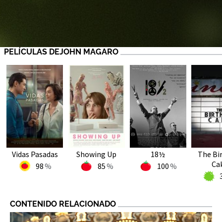
PELÍCULAS DEJOHN MAGARO
Vidas Pasadas
Showing Up
18½
The Bi
Ca
98
85
100
CONTENIDO RELACIONADO