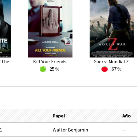
f the
Kill Your Friends
Guerra Mundial Z
25
67
Papel
Año
1
Walter Benjamin
--