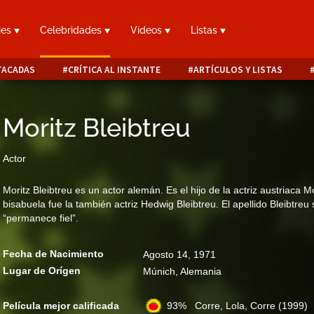
ies
Celebridades
Videos
Listas
TACADAS
CRÍTICA AL INSTANTE
ARTÍCULOS Y LISTAS
Moritz Bleibtreu
Actor
Moritz Bleibtreu es un actor alemán. Es el hijo de la actriz austriaca 
bisabuela fue la también actriz Hedwig Bleibtreu. El apellido Bleibtre
“permanece fiel”.
Fecha de Nacimiento
Agosto 14, 1971
Lugar de Orígen
Múnich, Alemania
Película mejor calificada
93% Corre, Lola, Corre
(1999)