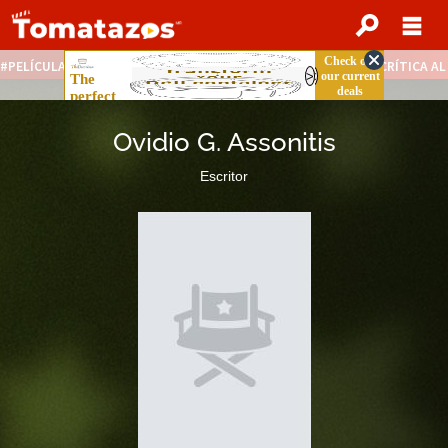
PELÍCULAS STREAMING GRATIS
NOTICIAS DESTACADAS
CRÍTICA A
Ovidio G. Assonitis
Escritor