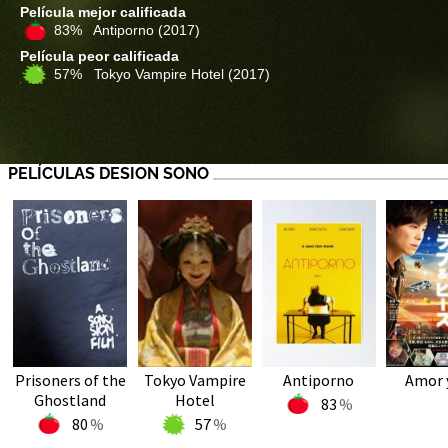
Película mejor calificada
83% Antiporno
(2017)
Película peor calificada
57% Tokyo Vampire Hotel
(2017)
PELÍCULAS DESION SONO
Prisoners of the
Tokyo Vampire
Antiporno
Amor 
Ghostland
Hotel
83
80
57