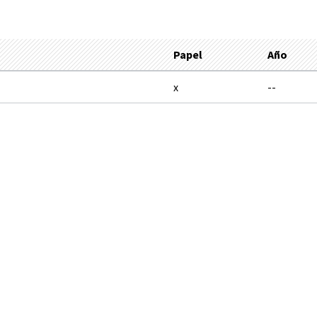
Papel
Año
1
x
--