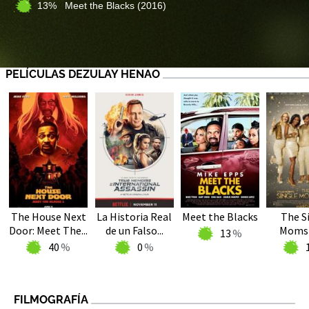
13% Meet the Blacks
(2016)
PELÍCULAS DEZULAY HENAO
The House Next
La Historia Real
Meet the Blacks
The S
Door: Meet The...
de un Falso...
Moms 
13
40
0
FILMOGRAFÍA