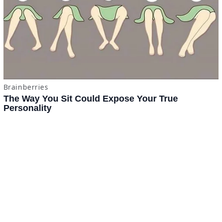
Tomatazos
Jitomámetro
Contacto
·
Derechos Reservados ©
BuscaTo