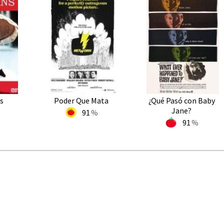
s
Poder Que Mata
¿Qué Pasó con Baby
Jane?
91
91