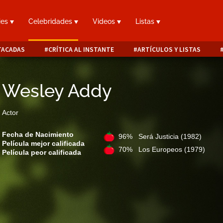
ies
Celebridades
Videos
Listas
TACADAS
CRÍTICA AL INSTANTE
ARTÍCULOS Y LISTAS
Wesley Addy
Actor
Fecha de Nacimiento
96% Será Justicia
(1982)
Película mejor calificada
70% Los Europeos
(1979)
Película peor calificada