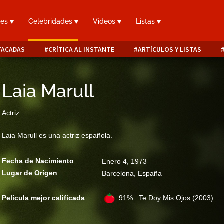
ies
Celebridades
Videos
Listas
TACADAS
CRÍTICA AL INSTANTE
ARTÍCULOS Y LISTAS
Laia Marull
Actriz
Laia Marull es una actriz española.
Fecha de Nacimiento
Enero 4, 1973
Lugar de Orígen
Barcelona, España
Película mejor calificada
91% Te Doy Mis Ojos
(2003)