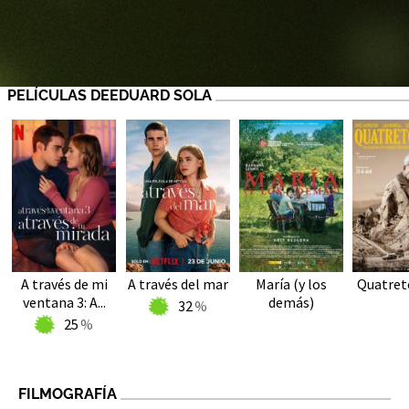
PELÍCULAS DEEDUARD SOLA
A través de mi
A través del mar
María (y los
Quatret
ventana 3: A...
demás)
32
25
FILMOGRAFÍA