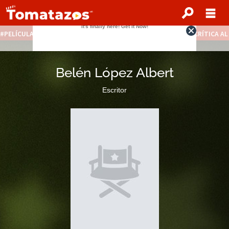
PELÍCULAS STREAMING GRATIS
NOTICIAS DESTACADAS
CRÍTICA A
Belén López Albert
Escritor