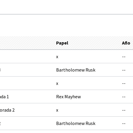
Papel
Año
x
--
3
Bartholomew Rusk
--
x
--
da 1
Rex Mayhew
--
orada 2
x
--
2
Bartholomew Rusk
--