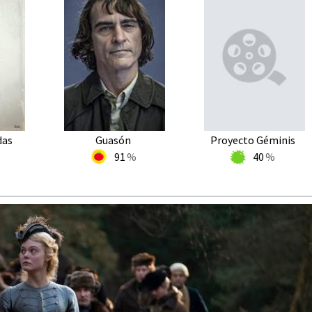
das
Guasón
Proyecto Géminis
91
40