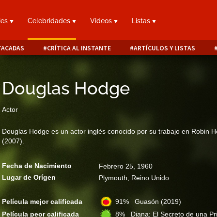
ies
Celebridades
Videos
Listas
TACADAS
CRÍTICA AL INSTANTE
ARTÍCULOS Y LISTAS
Douglas Hodge
Actor
Douglas Hodge es un actor inglés conocido por su trabajo en Robin H
(2007).
Fecha de Nacimiento
Febrero 25, 1960
Lugar de Orígen
Plymouth, Reino Unido
Película mejor calificada
91% Guasón
(2019)
Película peor calificada
8% Diana: El Secreto de una P