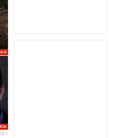
ULO
ICIA
(3)