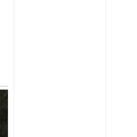
Reporte Clasificado
Operación Red
Sparrow
64
58