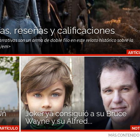
as, reseñas y calificaciones
rrativas son un arma de doble filo en este relato histórico sobre la
 </em>
ARTÍC
Un
Joker ya consiguió a su Bruce
Wayne y su Alfred...
ARTÍCULO
NOT
MÁS CONTENIDO 