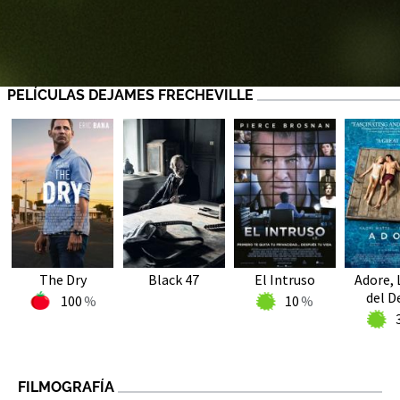
PELÍCULAS DEJAMES FRECHEVILLE
The Dry
Black 47
El Intruso
Adore, 
del D
100
10
FILMOGRAFÍA