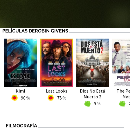
PELÍCULAS DEROBIN GIVENS
Kimi
Last Looks
Dios No Está
The Pe
Muerto 2
Mat
90
75
9
FILMOGRAFÍA