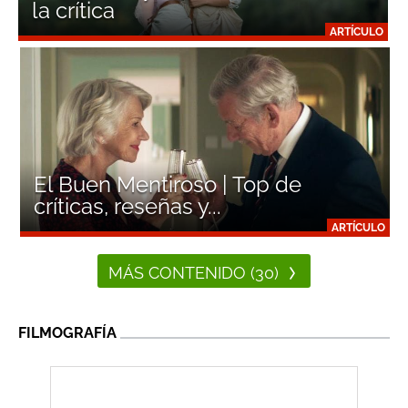
la crítica
ARTÍCULO
El Buen Mentiroso | Top de
críticas, reseñas y...
ARTÍCULO
MÁS CONTENIDO (30)
FILMOGRAFÍA