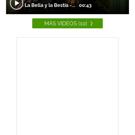
La Bella y la Bestia -...
00:43
MÁS VIDEOS (10)