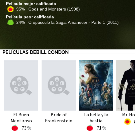
Película mejor calificada
95% Gods and Monsters
(1998)
Película peor calificada
24% Crepúsculo la Saga: Amanecer - Parte 1
(2011)
PELÍCULAS DEBILL CONDON
El Buen
Bride of
La bella y la
Mr. H
Mentiroso
Frankenstein
bestia
73
71