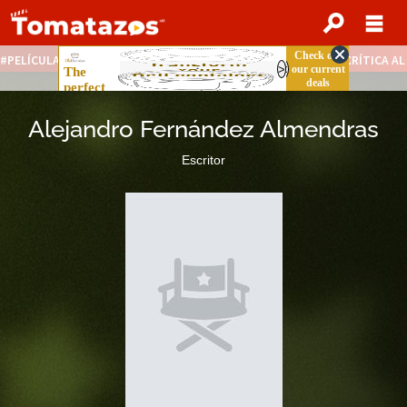
PELÍCULAS STREAMING GRATIS
NOTICIAS DESTACADAS
CRÍTICA A
Alejandro Fernández Almendras
Escritor