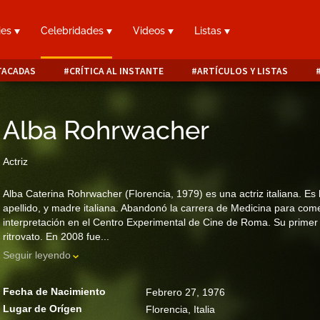
ies
Celebridades
Videos
Listas
TACADAS
CRÍTICA AL INSTANTE
ARTÍCULOS Y LISTAS
Alba Rohrwacher
Actriz
Alba Caterina Rohrwacher (Florencia, 1979) es una actriz italiana. Es
apellido, y madre italiana. Abandonó la carrera de Medicina para com
interpretación en el Centro Experimental de Cine de Roma. Su primer
ritrovato. En 2008 fue...
Seguir leyendo
Fecha de Nacimiento
Febrero 27, 1976
Lugar de Orígen
Florencia, Italia