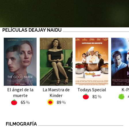
PELÍCULAS DEAJAY NAIDU
El ángel de la
La Maestra de
Todays Special
K-P
muerte
Kinder
81
65
89
FILMOGRAFÍA