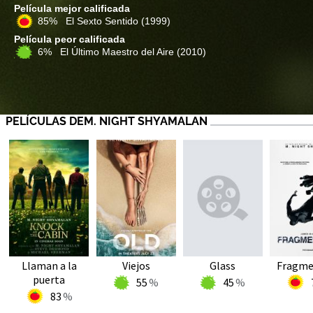
Película mejor calificada
85% El Sexto Sentido
(1999)
Película peor calificada
6% El Último Maestro del Aire
(2010)
PELÍCULAS DEM. NIGHT SHYAMALAN
Llaman a la
Viejos
Glass
Fragme
puerta
55
45
83