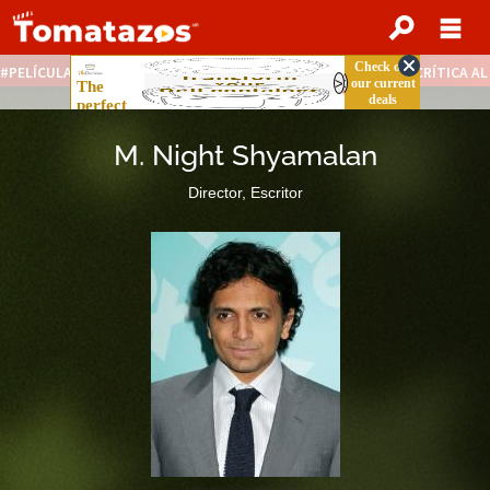
PELÍCULAS STREAMING GRATIS
NOTICIAS DESTACADAS
CRÍTICA A
M. Night Shyamalan
Director, Escritor