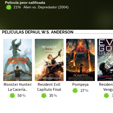
Película peor calificada
21% Alien vs. Depredador
(2004)
PELÍCULAS DEPAUL W.S. ANDERSON
Monster Hunter:
Resident Evil:
Pompeya
Resident
La Cacería...
Capítulo Final
Veng
27
50
35