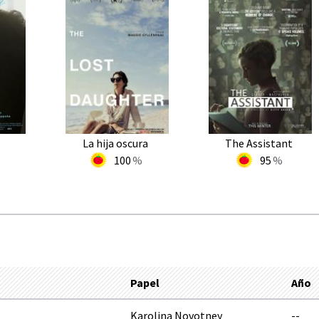
La hija oscura
The Assistant
100
95
Papel
Año
Karolina Novotney
--