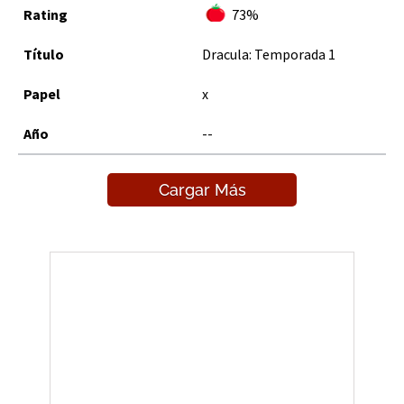
73%
Dracula: Temporada 1
x
--
Cargar Más