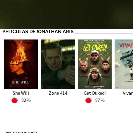
PELÍCULAS DEJONATHAN ARIS
She Will
Zone 414
Get Duked!
Viva
82
87