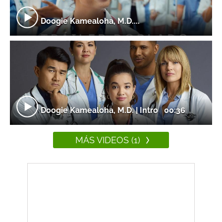
Doogie Kamealoha, M.D....
Doogie Kamealoha, M.D. | Intro
00:36
MÁS VIDEOS (1)