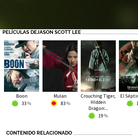
PELÍCULAS DEJASON SCOTT LEE
Boon
Mulan
Crouching Tiger,
El Sépti
HIdden
33
83
Dragon:...
19
CONTENIDO RELACIONADO