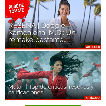
RESEÑA | Doogie
Kamealoha, M.D.: Un
remake bastante...
ARTÍCULO
Mulan | Top de críticas, reseñas y
calificaciones
ARTÍCULO