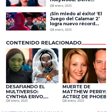
Moore, protagonista de
8 enero, 2025
‘La Sustancia’, revela el
¡Sin miedo al éxito! ‘El
daño que le hizo la
Juego del Calamar 2’
industria a su cuerpo
logra nuevo récord
mundial en tan solo 11
8 enero, 2025
días en Netflix
CONTENIDO RELACIONADO
DESAFIANDO EL
MUERTE DE
MULTIVERSO:
MATTHEW PERRY:
CYNTHIA ERIVO,
ACTRIZ DE PHOEBE,
8 enero, 2025
8 enero, 2025
PROTAGONISTA DE
EN ‘FRIENDS’,
‘WICKED’, QUIERE
DESCUBRE UN
SER STORM EN EL
EMOTIVO MENSAJE