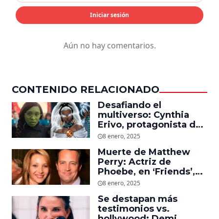
Iniciar sesión
Aún no hay comentarios.
CONTENIDO RELACIONADO
Desafiando el
multiverso: Cynthia
Erivo, protagonista de
‘Wicked’, quiere ser
8 enero, 2025
Storm en el MCU
Muerte de Matthew
Perry: Actriz de
Phoebe, en ‘Friends’,
descubre un emotivo
8 enero, 2025
mensaje que el actor le
Se destapan más
dejó
testimonios vs.
hollywood: Demi