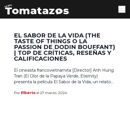
EL SABOR DE LA VIDA (THE
TASTE OF THINGS O LA
PASSION DE DODIN BOUFFANT)
| TOP DE CRÍTICAS, RESEÑAS Y
CALIFICACIONES
El cineasta francovietnamita [Director] Anh Hung
Tran (El Olor de la Papaya Verde, Eternity)
presenta la película El Sabor de la Vida, un relato
gastronómico-romántico de época en la campiña
Por
Elberto
el 27 marzo, 2024
francesa que apela al corazón y al estómago, cuyo
centro es el amor por la comida y dentro de la
cocina, que además le valió […]