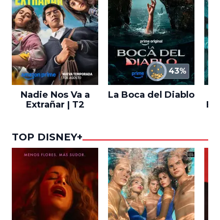
43%
Nadie Nos Va a
La Boca del Diablo
Extrañar | T2
En
TOP DISNEY+