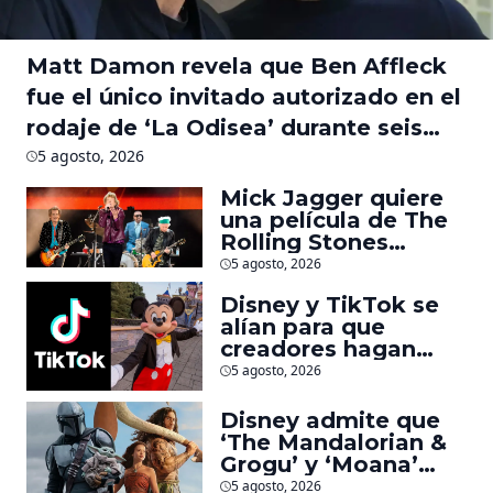
Matt Damon revela que Ben Affleck
fue el único invitado autorizado en el
rodaje de ‘La Odisea’ durante seis
meses
5 agosto, 2026
Mick Jagger quiere
una película de The
Rolling Stones
inspirado por los
5 agosto, 2026
biopics de The
Disney y TikTok se
Beatles
alían para que
creadores hagan
videos con
5 agosto, 2026
personajes de
Marvel, Pixar y ‘Star
Disney admite que
Wars’
‘The Mandalorian &
Grogu’ y ‘Moana’
fueron decepciones
5 agosto, 2026