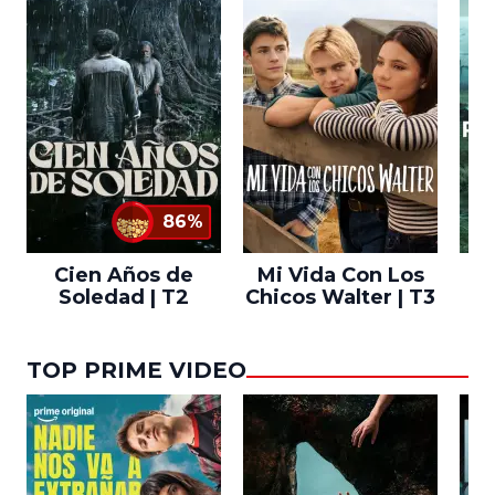
86%
Cien Años de
Mi Vida Con Los
Bo
Soledad | T2
Chicos Walter | T3
TOP PRIME VIDEO