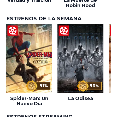
Verdad y Traición
La Muerte de
Robin Hood
ESTRENOS DE LA SEMANA
91%
96%
Spider-Man: Un
La Odisea
L
Nuevo Día
ESTRENOS STREAMING