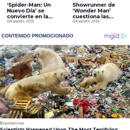
‘Spider-Man: Un
Showrunner de
Nuevo Día’ se
‘Wonder Man’
convierte en la
cuestiona las
segunda película que
4 agosto, 2026
prioridades de Marv
4 agosto, 2026
más rápido alcanza
tras la cancelación d
los mil millones en
la serie
taquilla