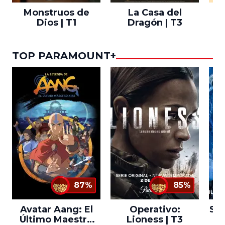
Monstruos de
La Casa del
T
Dios | T1
Dragón | T3
TOP PARAMOUNT+
87%
85%
Avatar Aang: El
Operativo:
Sta
Último Maestro
Lioness | T3
Ne