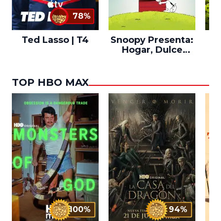
78%
Ted Lasso | T4
Snoopy Presenta:
Th
Hogar, Dulce
po
Hogar
TOP HBO MAX
100%
94%