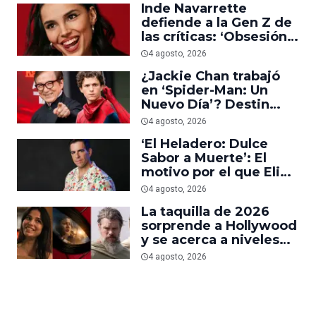
Inde Navarrette
defiende a la Gen Z de
las críticas: ‘Obsesión
es prueba de que los
4 agosto, 2026
jóvenes sí van al cine’
¿Jackie Chan trabajó
en ‘Spider-Man: Un
Nuevo Día’? Destin
Daniel Cretton aclara el
4 agosto, 2026
malentendido
‘El Heladero: Dulce
Sabor a Muerte’: El
motivo por el que Eli
Roth se hartó de los
4 agosto, 2026
grandes estudios de
La taquilla de 2026
Hollywood e hizo su
sorprende a Hollywood
nueva película gore
y se acerca a niveles
anteriores a la
4 agosto, 2026
pandemia