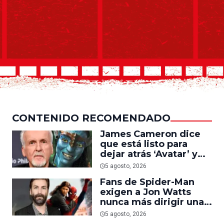
CONTENIDO RECOMENDADO
James Cameron dice
que está listo para
dejar atrás ‘Avatar’ y
trabajar en ‘el último
5 agosto, 2026
acto de su carrera’
Fans de Spider-Man
exigen a Jon Watts
nunca más dirigir una
película del personaje
5 agosto, 2026