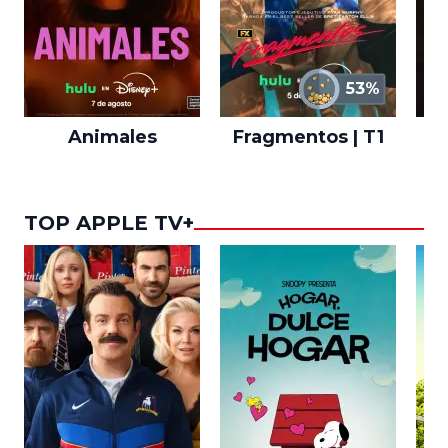
53%
Animales
Fragmentos | T1
A
TOP APPLE TV+