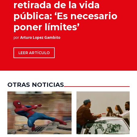
retirada de la vida
pública: ‘Es necesario
poner límites’
por
Arturo Lopez Gambito
LEER ARTÍCULO
OTRAS NOTICIAS