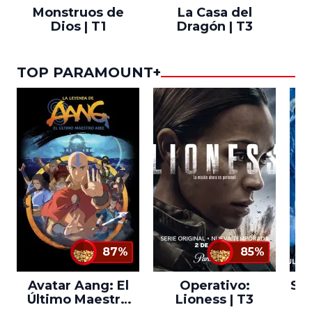
Monstruos de
La Casa del
T
Dios | T1
Dragón | T3
TOP PARAMOUNT+
87%
85%
Avatar Aang: El
Operativo:
Sta
Último Maestro
Lioness | T3
Ne