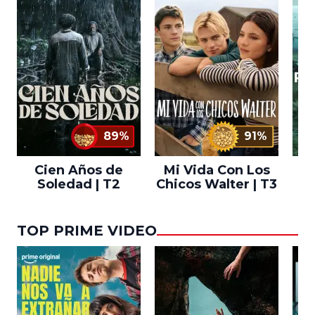
89%
91%
Cien Años de
Mi Vida Con Los
Bo
Soledad | T2
Chicos Walter | T3
TOP PRIME VIDEO