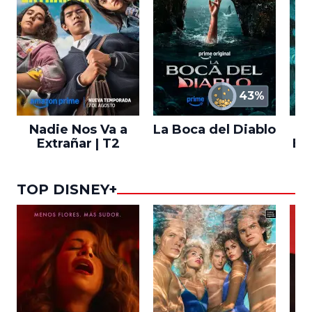
43%
Nadie Nos Va a
La Boca del Diablo
Extrañar | T2
En
TOP DISNEY+