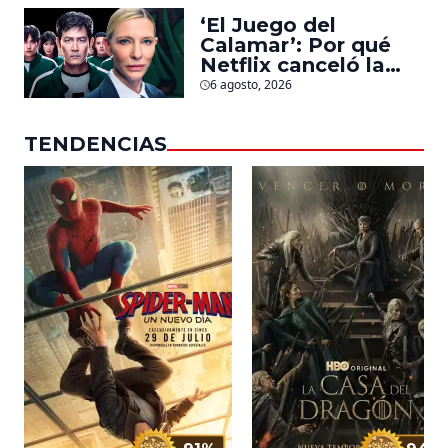
salas
‘El Juego del
Calamar’: Por qué
Netflix canceló la
serie de David
6 agosto, 2026
Fincher que iba a
ubicarse en Estados
TENDENCIAS
Unidos