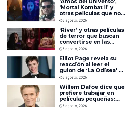
‘Amos del Universo’,
‘Mortal Kombat II’ y
otras películas que no
dominaron la taquilla
6 agosto, 2026
pero triunfaron en
‘River’ y otras películas
streaming
de terror que buscan
convertirse en las
nuevas ‘Obsession’ y
6 agosto, 2026
‘Backrooms’
Elliot Page revela su
reacción al leer el
guion de ‘La Odisea’ y
elogia la forma de
6 agosto, 2026
dirigir de Christopher
Willem Dafoe dice que
Nolan
prefiere trabajar en
películas pequeñas:
‘Las grandes están
6 agosto, 2026
demasiado
planificadas’