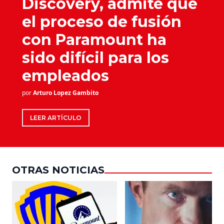
Discovery, admite que
el proceso de fusión
con Paramount ha
sido difícil para los
empleados
por
Arturo Lopez Gambito
LEER ARTÍCULO
OTRAS NOTICIAS