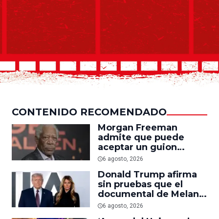
CONTENIDO RECOMENDADO
Morgan Freeman
admite que puede
aceptar un guion
mediocre si le pagan lo
6 agosto, 2026
suficiente
Donald Trump afirma
sin pruebas que el
documental de Melania
es ‘la película número
6 agosto, 2026
uno del año’