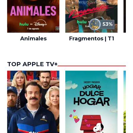
53%
Animales
Fragmentos | T1
A
TOP APPLE TV+