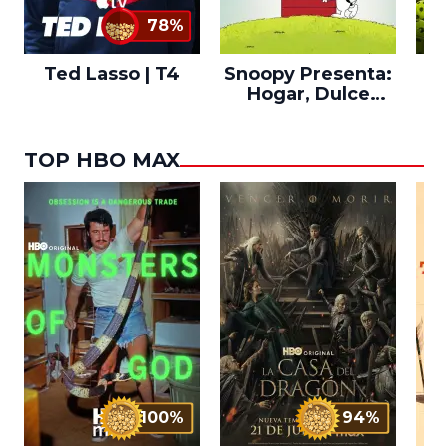
78%
Ted Lasso | T4
Snoopy Presenta:
Th
Hogar, Dulce
po
Hogar
TOP HBO MAX
100%
94%