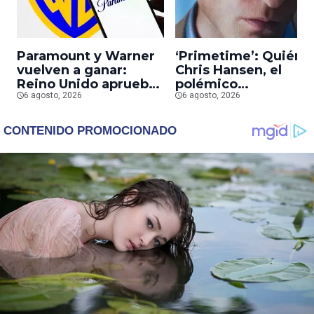
Paramount y Warner
‘Primetime’: Quién 
vuelven a ganar:
Chris Hansen, el
Reino Unido aprueba
polémico
la fusión entre
6 agosto, 2026
presentador que
6 agosto, 2026
conglomerados
Robert Pattinson
interpreta en su
nueva película