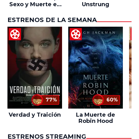
Sexo y Muerte en
Unstrung
Campamento
Miasma
ESTRENOS DE LA SEMANA
77%
60%
Verdad y Traición
La Muerte de
L
Robin Hood
ESTRENOS STREAMING