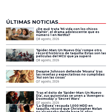
del Aire
ÚLTIMAS NOTICIAS
¿De qué trata ‘Mi vida con los chicos
Walter’, el drama adolescente que es
número 1 en Netflix?
8 agosto, 2026
‘Spider-Man: Un Nuevo Día’ rompe otro
récord histórico de taquilla: Estas son las
películas del MCU que ya superó
8 agosto, 2026
Dwayne Johnson defiende ‘Moana’ tras
las reseñas y expectativas no cumplidas:
‘Así son las cosas’
7 agosto, 2026
Tras el éxito de ‘Spider-Man: Un Nuevo
Día’, sus guionistas se unen a ‘Avengers:
Doomsday’ y ‘Secret Wars’
7 agosto, 2026
‘La Odisea’ recauda 1,000 MDD en
taquilla, récord que Christopher Nolan
no alcanzaba desde hace 14 años