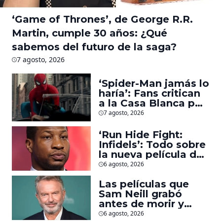
‘Game of Thrones’, de George R.R.
Martin, cumple 30 años: ¿Qué
sabemos del futuro de la saga?
7 agosto, 2026
‘Spider-Man jamás lo
haría’: Fans critican
a la Casa Blanca por
usar al héroe para
7 agosto, 2026
promover
deportaciones
‘Run Hide Fight:
Infidels’: Todo sobre
la nueva película de
Jonathan Majors en
6 agosto, 2026
la que lucha contra
islamistas radicales
Las películas que
Sam Neill grabó
antes de morir y
llegarán pronto a
6 agosto, 2026