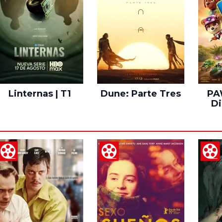
Linternas | T1
Dune: Parte Tres
PAW
Di