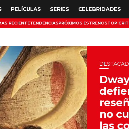
MÁS RECIENTE
TENDENCIAS
PRÓXIMOS ESTRENOS
TOP CRÍT
DESTACA
Dway
defie
reseñ
no cu
las c