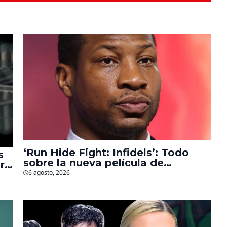
‘Run Hide Fight: Infidels’: Todo
s
sobre la nueva película de
r
Jonathan Majors en la que lucha
6 agosto, 2026
contra islamistas radicales