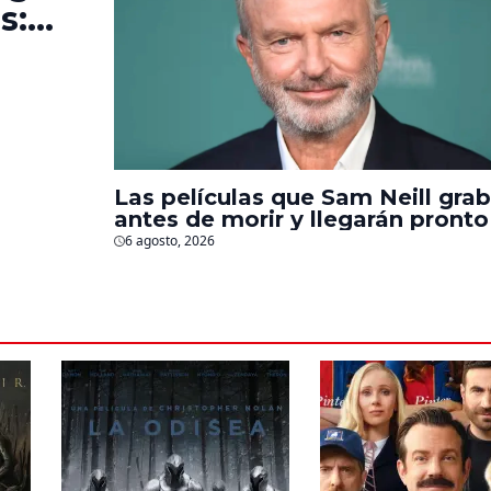
s:
e la
Las películas que Sam Neill gra
antes de morir y llegarán pronto
salas
6 agosto, 2026