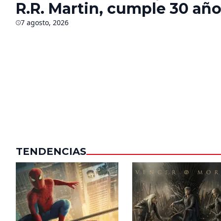
R.R. Martin, cumple 30 año
¿Qué sabemos del futuro d
7 agosto, 2026
saga?
TENDENCIAS