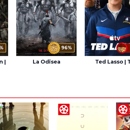
%
96%
n |
La Odisea
Ted Lasso | 