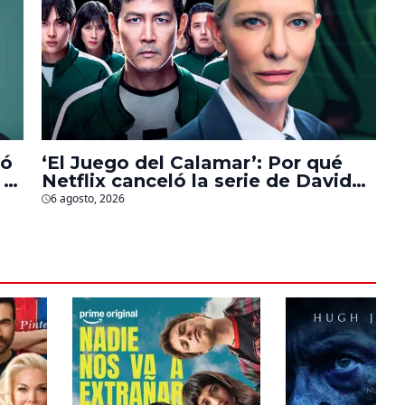
bó
‘El Juego del Calamar’: Por qué
 a
Netflix canceló la serie de David
Fincher que iba a ubicarse en
6 agosto, 2026
Estados Unidos