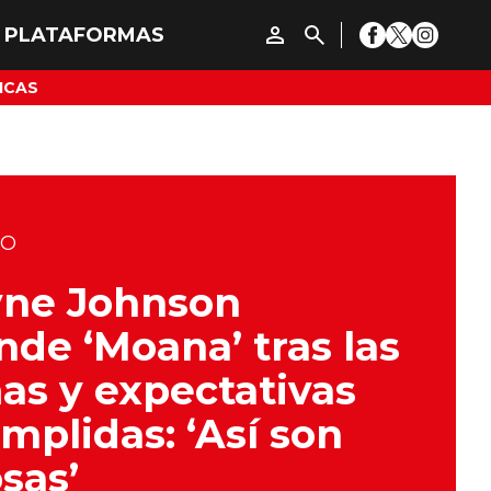
ICAS
DO
ne Johnson
nde ‘Moana’ tras las
as y expectativas
mplidas: ‘Así son
osas’