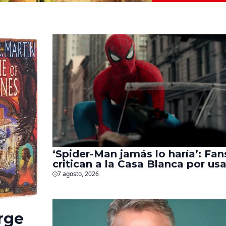
‘Spider-Man jamás lo haría’: Fan
critican a la Casa Blanca por usa
al héroe para promover
7 agosto, 2026
deportaciones
rge