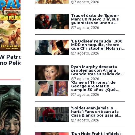
cumplidas: ‘Así son las
7 agosto, 2026
cosas’
Tras el éxito de ‘Spider-
Man: Un Nuevo Día’, sus
guionistas se unen a
‘Avengers: Doomsday’ y
7 agosto, 2026
‘Secret Wars’
‘La Odisea’ recauda 1,000
MDD en taquilla, récord
que Christopher Nolan no
alcanzaba desde hace 14
7 agosto, 2026
años
 Patrol: La
Los Juegos del
Solo P
no Película
Hambre:
No
Ryan Murphy descarta
Amanecer en La
problemas con Ariana
Cosecha
Grande tras su salida de
‘American Horror Story’
7 agosto, 2026
‘Game of Thrones’, de
George R.R. Martin,
cumple 30 años: ¿Qué
sabemos del futuro de la
7 agosto, 2026
saga?
‘Spider-Man jamás lo
haría’: Fans critican a la
Casa Blanca por usar al
héroe para promover
7 agosto, 2026
deportaciones
‘Run Hide Fight: Infidels’: