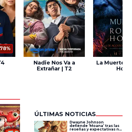
78%
T4
Nadie Nos Va a
La Muerte d
Extrañar | T2
Hood
ÚLTIMAS NOTICIAS
Dwayne Johnson
defiende ‘Moana’ tras las
reseñas y expectativas no