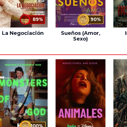
89%
90%
La Negociación
Sueños (Amor,
Sexo)
100%