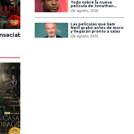
Todo sobre la nueva
película de Jonathan
Majors en la que lucha
6 agosto, 2026
contra islamistas
radicales
60%
80%
Las películas que Sam
Neill grabó antes de morir
y llegarán pronto a salas
Insaciable
El Día D: Bajo
Backroo
6 agosto, 2026
Presión
Sal
94%
53%