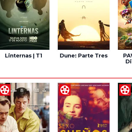
Linternas | T1
Dune: Parte Tres
PAW
Di