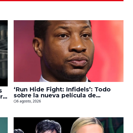
‘Run Hide Fight: Infidels’: Todo
s
sobre la nueva película de
r
Jonathan Majors en la que lucha
6 agosto, 2026
contra islamistas radicales