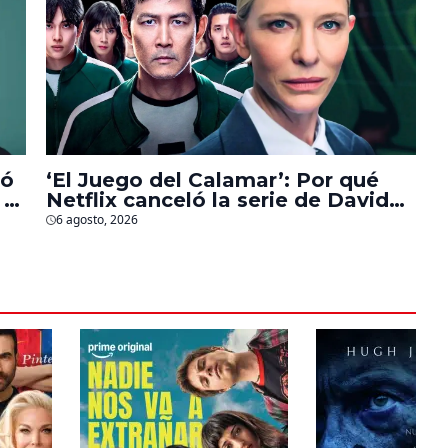
bó
‘El Juego del Calamar’: Por qué
 a
Netflix canceló la serie de David
Fincher que iba a ubicarse en
6 agosto, 2026
Estados Unidos