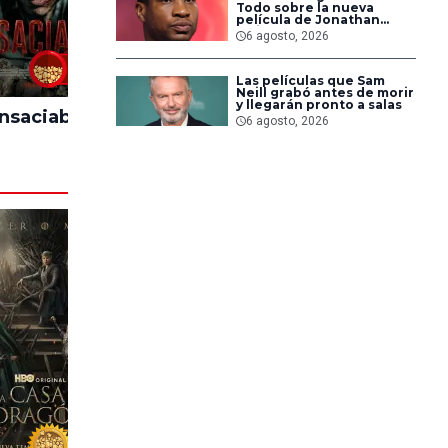
Todo sobre la nueva
película de Jonathan
Majors en la que lucha
6 agosto, 2026
contra islamistas
radicales
60%
80%
Las películas que Sam
Neill grabó antes de morir
y llegarán pronto a salas
Insaciable
El Día D: Bajo
Backroo
6 agosto, 2026
Presión
Sal
94%
53%