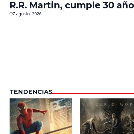
R.R. Martin, cumple 30 año
¿Qué sabemos del futuro d
7 agosto, 2026
saga?
TENDENCIAS