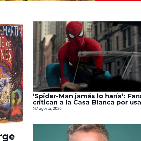
‘Spider-Man jamás lo haría’: Fan
critican a la Casa Blanca por usa
al héroe para promover
7 agosto, 2026
deportaciones
rge