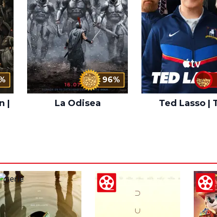
%
96%
n |
La Odisea
Ted Lasso | 