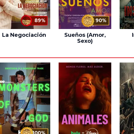
89%
90%
La Negociación
Sueños (Amor,
Sexo)
100%