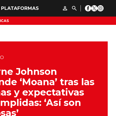
ICAS
DO
ne Johnson
nde ‘Moana’ tras las
as y expectativas
mplidas: ‘Así son
osas’