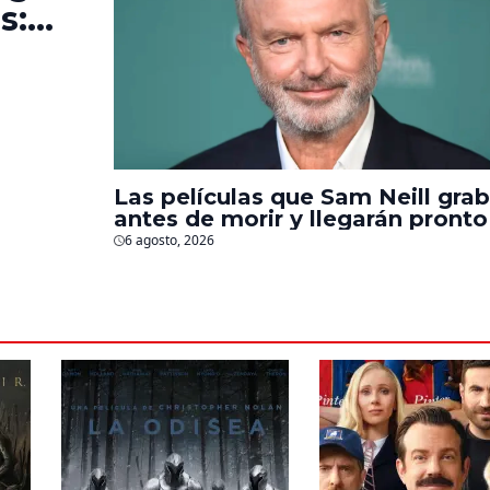
s:
e la
Las películas que Sam Neill gra
antes de morir y llegarán pronto
salas
6 agosto, 2026