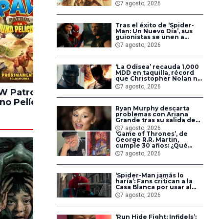
cumplidas: ‘Así son las
7 agosto, 2026
cosas’
Tras el éxito de ‘Spider-
Man: Un Nuevo Día’, sus
guionistas se unen a
‘Avengers: Doomsday’ y
7 agosto, 2026
‘Secret Wars’
‘La Odisea’ recauda 1,000
MDD en taquilla, récord
que Christopher Nolan no
alcanzaba desde hace 14
7 agosto, 2026
años
 Patrol: La
Los Juegos del
Solo P
no Película
Hambre:
No
Ryan Murphy descarta
Amanecer en La
problemas con Ariana
Cosecha
Grande tras su salida de
‘American Horror Story’
7 agosto, 2026
‘Game of Thrones’, de
George R.R. Martin,
cumple 30 años: ¿Qué
sabemos del futuro de la
7 agosto, 2026
saga?
‘Spider-Man jamás lo
haría’: Fans critican a la
Casa Blanca por usar al
héroe para promover
7 agosto, 2026
deportaciones
‘Run Hide Fight: Infidels’: