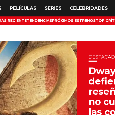
MÁS RECIENTE
TENDENCIAS
PRÓXIMOS ESTRENOS
TOP CRÍT
DESTACA
Dway
defie
reseñ
no cu
las c