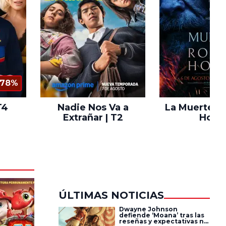
78%
T4
Nadie Nos Va a
La Muerte d
Extrañar | T2
Hood
ÚLTIMAS NOTICIAS
Dwayne Johnson
defiende ‘Moana’ tras las
reseñas y expectativas no