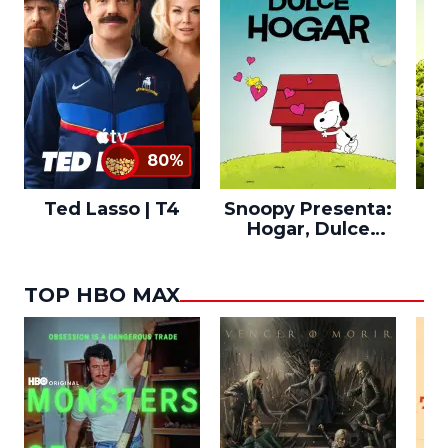
80%
Ted Lasso | T4
Snoopy Presenta:
Th
Hogar, Dulce
po
Hogar
TOP HBO MAX