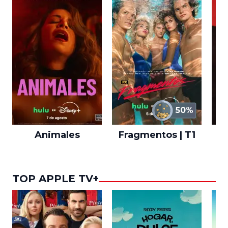
50%
Animales
Fragmentos | T1
A
TOP APPLE TV+