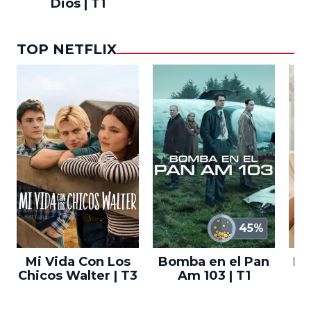
Dios | T1
TOP NETFLIX
45%
Mi Vida Con Los
Bomba en el Pan
El
Chicos Walter | T3
Am 103 | T1