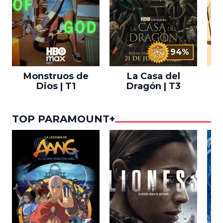
94%
Monstruos de
La Casa del
T
Dios | T1
Dragón | T3
TOP PARAMOUNT+