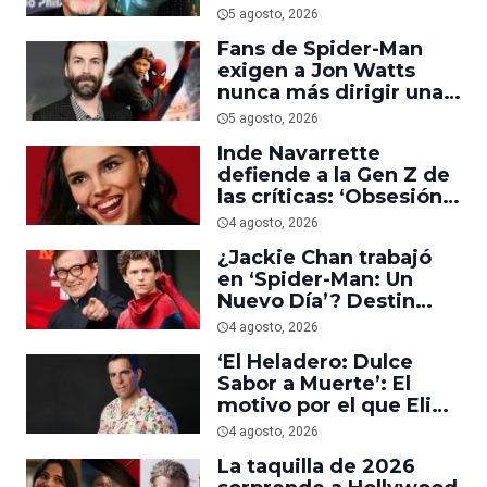
trabajar en ‘el último
5 agosto, 2026
acto de su carrera’
Fans de Spider-Man
exigen a Jon Watts
nunca más dirigir una
película del personaje
5 agosto, 2026
Inde Navarrette
defiende a la Gen Z de
las críticas: ‘Obsesión
es prueba de que los
4 agosto, 2026
jóvenes sí van al cine’
¿Jackie Chan trabajó
en ‘Spider-Man: Un
Nuevo Día’? Destin
Daniel Cretton aclara el
4 agosto, 2026
malentendido
‘El Heladero: Dulce
Sabor a Muerte’: El
motivo por el que Eli
Roth se hartó de los
4 agosto, 2026
grandes estudios de
La taquilla de 2026
Hollywood e hizo su