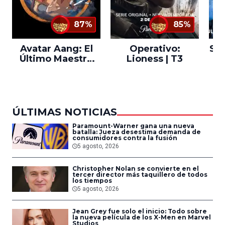
87%
85%
Avatar Aang: El
Operativo:
Sta
Último Maestro
Lioness | T3
Ne
del Aire
ÚLTIMAS NOTICIAS
Paramount-Warner gana una nueva
batalla: Jueza desestima demanda de
consumidores contra la fusión
5 agosto, 2026
Christopher Nolan se convierte en el
tercer director más taquillero de todos
los tiempos
5 agosto, 2026
Jean Grey fue solo el inicio: Todo sobre
la nueva película de los X-Men en Marvel
Studios