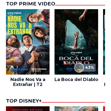
TOP PRIME VIDEO
43%
Nadie Nos Va a
La Boca del Diablo
Extrañar | T2
En
TOP DISNEY+