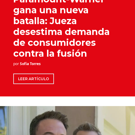
gana una nueva
batalla: Jueza
desestima demanda
de consumidores
contra la fusión
por
Sofía Torres
LEER ARTÍCULO