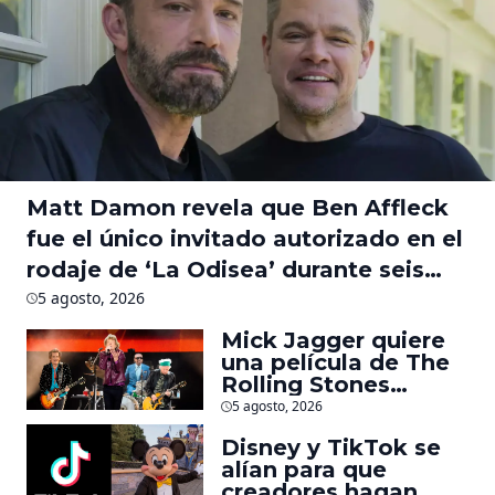
Matt Damon revela que Ben Affleck
fue el único invitado autorizado en el
rodaje de ‘La Odisea’ durante seis
meses
5 agosto, 2026
Mick Jagger quiere
una película de The
Rolling Stones
inspirado por los
5 agosto, 2026
biopics de The
Disney y TikTok se
Beatles
alían para que
creadores hagan