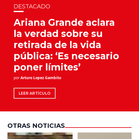
DESTACADO
Ariana Grande aclara
la verdad sobre su
retirada de la vida
pública: ‘Es necesario
poner límites’
por
Arturo Lopez Gambito
LEER ARTÍCULO
OTRAS NOTICIAS