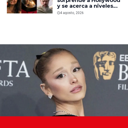
sorprende a Hollywood
nueva película gore
y se acerca a niveles
anteriores a la
4 agosto, 2026
pandemia