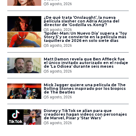
5 agosto, 2026
¿De qué trata ‘Onslaught’, la nueva
película slasher con Adria Arjona del
director de ‘Godzilla vs. Kong’?
5 agosto, 2026
‘Spider-Man: Un Nuevo Día’ supera a ‘Toy
Story 5’ y se convierte en la película más
taquillera de 2026 en solo siete días
5 agosto, 2026
Matt Damon revela que Ben Affleck fue
el único invitado autorizado en el rodaje
de ‘La Odisea’ durante seis meses
5 agosto, 2026
Mick Jagger quiere una película de The
Rolling Stones inspirado por los biopics
de The Beatles
5 agosto, 2026
Disney y TikTok se alían para que
creadores hagan videos con personajes
de Marvel, Pixar y ‘Star Wars’
5 agosto, 2026