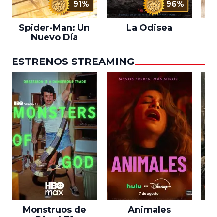
91%
96%
Spider-Man: Un
La Odisea
L
Nuevo Día
ESTRENOS STREAMING
Monstruos de
Animales