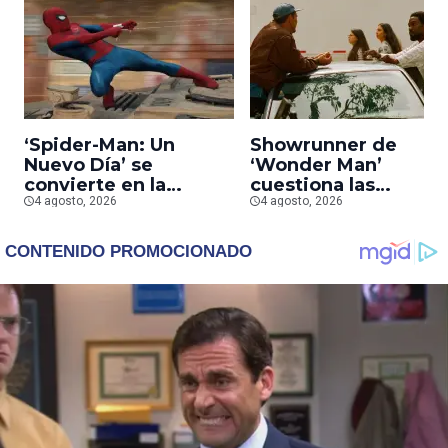
‘Spider-Man: Un
Showrunner de
Nuevo Día’ se
‘Wonder Man’
convierte en la
cuestiona las
segunda película que
4 agosto, 2026
prioridades de Marv
4 agosto, 2026
más rápido alcanza
tras la cancelación d
los mil millones en
la serie
taquilla