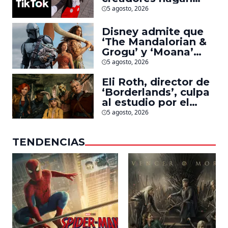
videos con
5 agosto, 2026
personajes de
Marvel, Pixar y ‘Star
Disney admite que
Wars’
‘The Mandalorian &
Grogu’ y ‘Moana’
fueron decepciones
5 agosto, 2026
en taquilla pero
Eli Roth, director de
lograron algo
‘Borderlands’, culpa
especial
al estudio por el
fracaso de la
5 agosto, 2026
película
TENDENCIAS