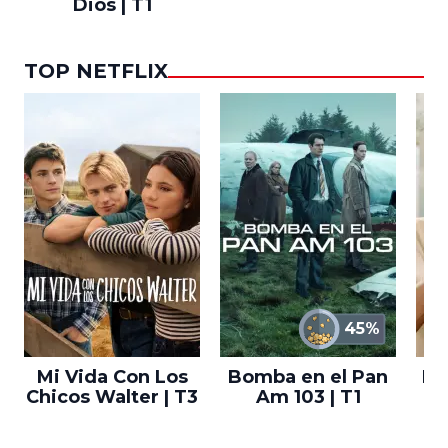
Dios | T1
TOP NETFLIX
45%
Mi Vida Con Los
Bomba en el Pan
El
Chicos Walter | T3
Am 103 | T1