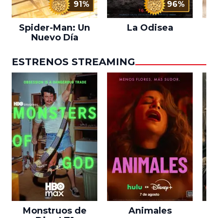
91%
96%
Spider-Man: Un
La Odisea
L
Nuevo Día
ESTRENOS STREAMING
Monstruos de
Animales