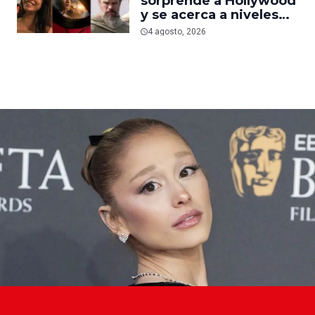
sorprende a Hollywood
nueva película gore
y se acerca a niveles
anteriores a la
4 agosto, 2026
pandemia