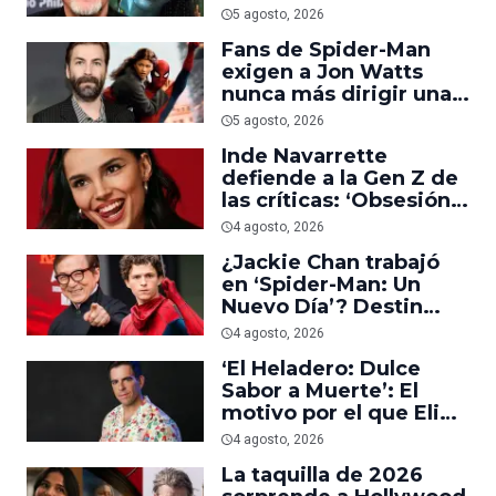
trabajar en ‘el último
5 agosto, 2026
acto de su carrera’
Fans de Spider-Man
exigen a Jon Watts
nunca más dirigir una
película del personaje
5 agosto, 2026
Inde Navarrette
defiende a la Gen Z de
las críticas: ‘Obsesión
es prueba de que los
4 agosto, 2026
jóvenes sí van al cine’
¿Jackie Chan trabajó
en ‘Spider-Man: Un
Nuevo Día’? Destin
Daniel Cretton aclara el
4 agosto, 2026
malentendido
‘El Heladero: Dulce
Sabor a Muerte’: El
motivo por el que Eli
Roth se hartó de los
4 agosto, 2026
grandes estudios de
La taquilla de 2026
Hollywood e hizo su