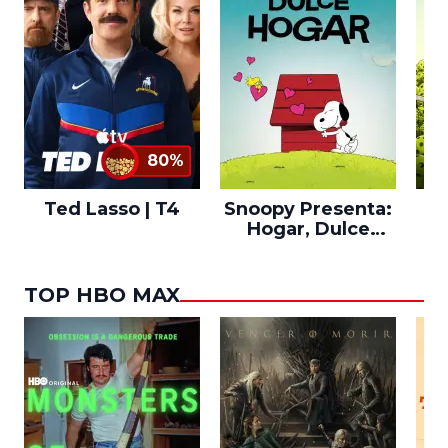
80%
Ted Lasso | T4
Snoopy Presenta:
Th
Hogar, Dulce
po
Hogar
TOP HBO MAX