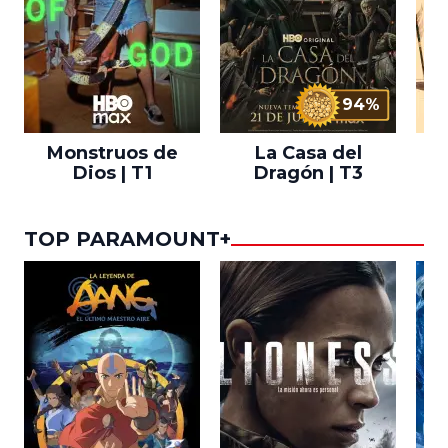
94%
Monstruos de
La Casa del
T
Dios | T1
Dragón | T3
TOP PARAMOUNT+