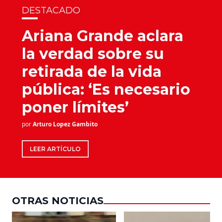
DESTACADO
Ariana Grande aclara
la verdad sobre su
retirada de la vida
pública: ‘Es necesario
poner límites’
por
Arturo Lopez Gambito
LEER ARTÍCULO
OTRAS NOTICIAS