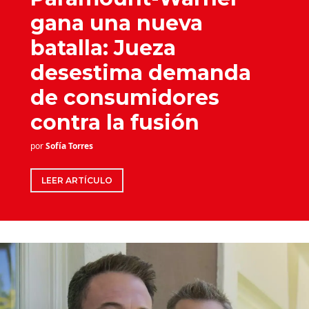
gana una nueva
batalla: Jueza
desestima demanda
de consumidores
contra la fusión
por
Sofía Torres
LEER ARTÍCULO