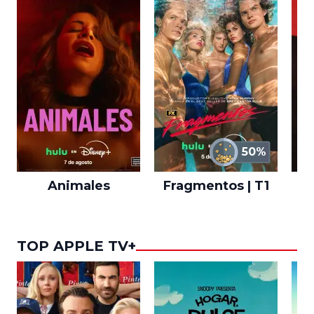
50%
Animales
Fragmentos | T1
A
TOP APPLE TV+