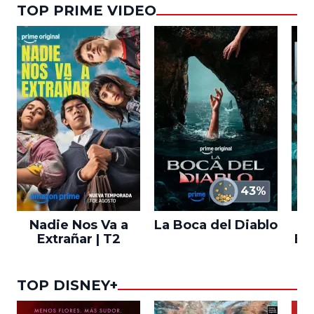
TOP PRIME VIDEO
43%
Nadie Nos Va a
La Boca del Diablo
Extrañar | T2
En
TOP DISNEY+