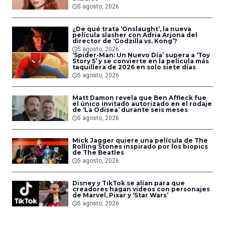
5 agosto, 2026
¿De qué trata ‘Onslaught’, la nueva
película slasher con Adria Arjona del
director de ‘Godzilla vs. Kong’?
5 agosto, 2026
‘Spider-Man: Un Nuevo Día’ supera a ‘Toy
Story 5’ y se convierte en la película más
taquillera de 2026 en solo siete días
5 agosto, 2026
Matt Damon revela que Ben Affleck fue
el único invitado autorizado en el rodaje
de ‘La Odisea’ durante seis meses
5 agosto, 2026
Mick Jagger quiere una película de The
Rolling Stones inspirado por los biopics
de The Beatles
5 agosto, 2026
Disney y TikTok se alían para que
creadores hagan videos con personajes
de Marvel, Pixar y ‘Star Wars’
5 agosto, 2026