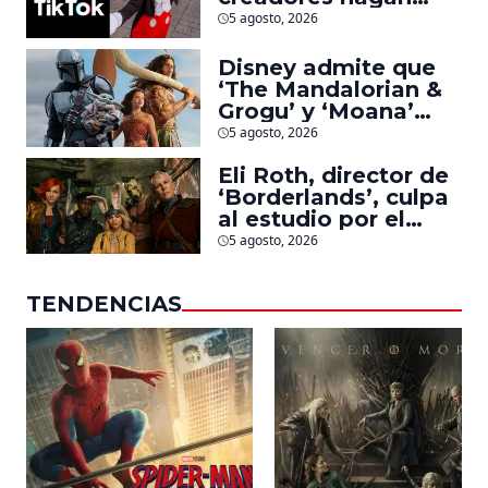
videos con
5 agosto, 2026
personajes de
Marvel, Pixar y ‘Star
Disney admite que
Wars’
‘The Mandalorian &
Grogu’ y ‘Moana’
fueron decepciones
5 agosto, 2026
en taquilla pero
Eli Roth, director de
lograron algo
‘Borderlands’, culpa
especial
al estudio por el
fracaso de la
5 agosto, 2026
película
TENDENCIAS