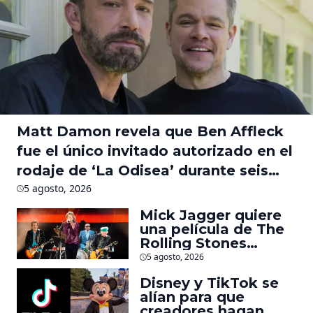
Matt Damon revela que Ben Affleck
fue el único invitado autorizado en el
rodaje de ‘La Odisea’ durante seis
meses
5 agosto, 2026
Mick Jagger quiere
una película de The
Rolling Stones
inspirado por los
5 agosto, 2026
biopics de The
Disney y TikTok se
Beatles
alían para que
creadores hagan