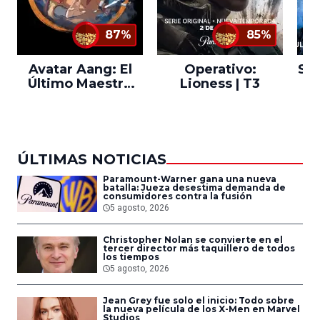
87%
85%
Avatar Aang: El
Operativo:
Sta
Último Maestro
Lioness | T3
Ne
del Aire
ÚLTIMAS NOTICIAS
Paramount-Warner gana una nueva
batalla: Jueza desestima demanda de
consumidores contra la fusión
5 agosto, 2026
Christopher Nolan se convierte en el
tercer director más taquillero de todos
los tiempos
5 agosto, 2026
Jean Grey fue solo el inicio: Todo sobre
la nueva película de los X-Men en Marvel
Studios