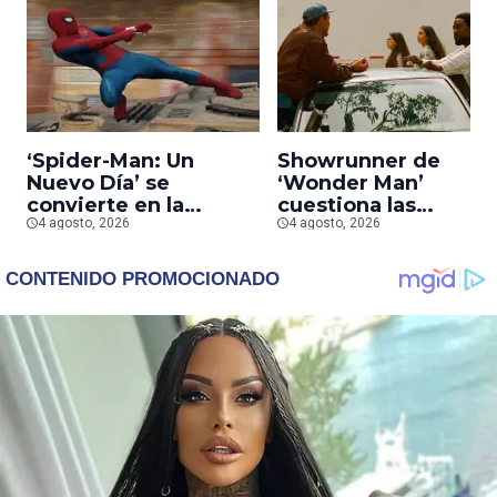
‘Spider-Man: Un
Showrunner de
Nuevo Día’ se
‘Wonder Man’
convierte en la
cuestiona las
segunda película que
4 agosto, 2026
prioridades de Marv
4 agosto, 2026
más rápido alcanza
tras la cancelación d
los mil millones en
la serie
taquilla