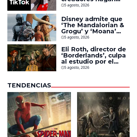
videos con
5 agosto, 2026
personajes de
Marvel, Pixar y ‘Star
Disney admite que
Wars’
‘The Mandalorian &
Grogu’ y ‘Moana’
fueron decepciones
5 agosto, 2026
en taquilla pero
Eli Roth, director de
lograron algo
‘Borderlands’, culpa
especial
al estudio por el
fracaso de la
5 agosto, 2026
película
TENDENCIAS