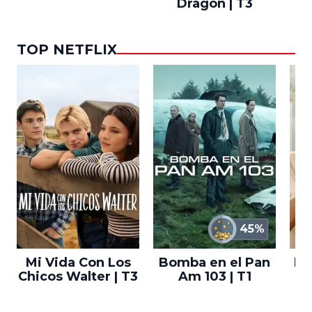
Dragón | T3
TOP NETFLIX
45%
Mi Vida Con Los
Bomba en el Pan
El
Chicos Walter | T3
Am 103 | T1