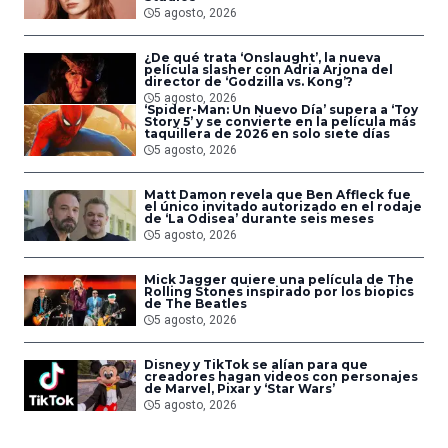
5 agosto, 2026
¿De qué trata ‘Onslaught’, la nueva
película slasher con Adria Arjona del
director de ‘Godzilla vs. Kong’?
5 agosto, 2026
‘Spider-Man: Un Nuevo Día’ supera a ‘Toy
Story 5’ y se convierte en la película más
taquillera de 2026 en solo siete días
5 agosto, 2026
Matt Damon revela que Ben Affleck fue
el único invitado autorizado en el rodaje
de ‘La Odisea’ durante seis meses
5 agosto, 2026
Mick Jagger quiere una película de The
Rolling Stones inspirado por los biopics
de The Beatles
5 agosto, 2026
Disney y TikTok se alían para que
creadores hagan videos con personajes
de Marvel, Pixar y ‘Star Wars’
5 agosto, 2026