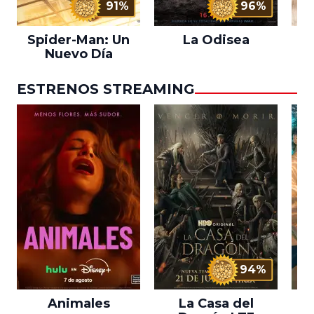
91%
96%
Spider-Man: Un
La Odisea
L
Nuevo Día
ESTRENOS STREAMING
94%
Animales
La Casa del
F