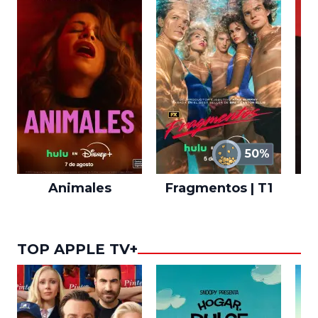
50%
Animales
Fragmentos | T1
A
TOP APPLE TV+