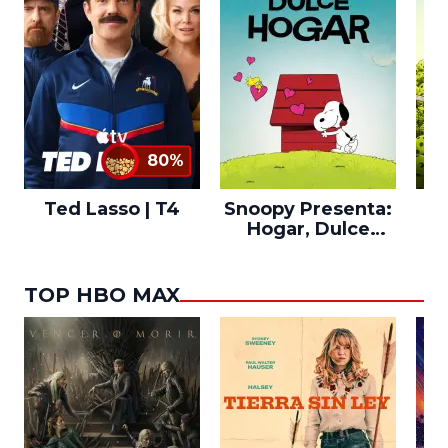
80%
Ted Lasso | T4
Snoopy Presenta:
Th
Hogar, Dulce
po
Hogar
TOP HBO MAX