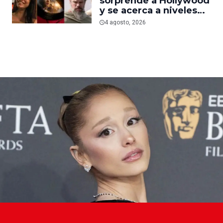
sorprende a Hollywood
nueva película gore
y se acerca a niveles
anteriores a la
4 agosto, 2026
pandemia