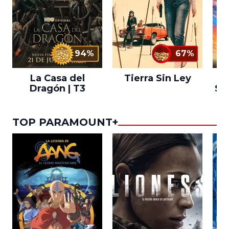
94%
67%
La Casa del
Tierra Sin Ley
S
Dragón | T3
Sal
TOP PARAMOUNT+