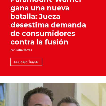
gana una nueva
batalla: Jueza
desestima demanda
de consumidores
contra la fusión
por
Sofía Torres
LEER ARTÍCULO