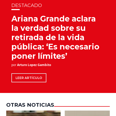
DESTACADO
Ariana Grande aclara
la verdad sobre su
retirada de la vida
pública: ‘Es necesario
poner límites’
por
Arturo Lopez Gambito
LEER ARTÍCULO
OTRAS NOTICIAS