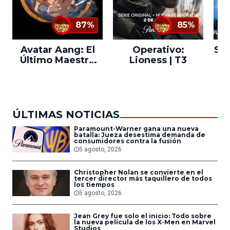
87%
85%
Avatar Aang: El
Operativo:
Sta
Último Maestro
Lioness | T3
Ne
del Aire
ÚLTIMAS NOTICIAS
Paramount-Warner gana una nueva
batalla: Jueza desestima demanda de
consumidores contra la fusión
5 agosto, 2026
Christopher Nolan se convierte en el
tercer director más taquillero de todos
los tiempos
5 agosto, 2026
Jean Grey fue solo el inicio: Todo sobre
la nueva película de los X-Men en Marvel
Studios