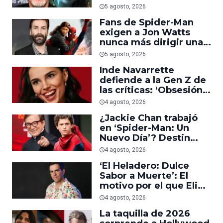
trabajar en ‘el último
5 agosto, 2026
acto de su carrera’
Fans de Spider-Man
exigen a Jon Watts
nunca más dirigir una
película del personaje
5 agosto, 2026
Inde Navarrette
defiende a la Gen Z de
las críticas: ‘Obsesión
es prueba de que los
4 agosto, 2026
jóvenes sí van al cine’
¿Jackie Chan trabajó
en ‘Spider-Man: Un
Nuevo Día’? Destin
Daniel Cretton aclara el
4 agosto, 2026
malentendido
‘El Heladero: Dulce
Sabor a Muerte’: El
motivo por el que Eli
Roth se hartó de los
4 agosto, 2026
grandes estudios de
La taquilla de 2026
Hollywood e hizo su