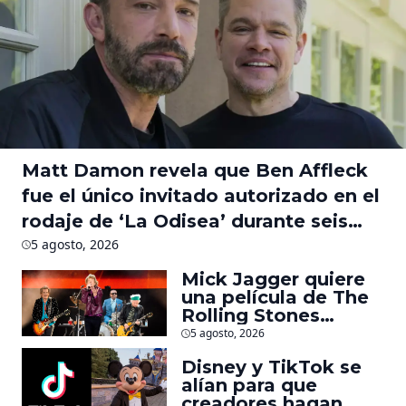
Matt Damon revela que Ben Affleck
fue el único invitado autorizado en el
rodaje de ‘La Odisea’ durante seis
meses
5 agosto, 2026
Mick Jagger quiere
una película de The
Rolling Stones
inspirado por los
5 agosto, 2026
biopics de The
Disney y TikTok se
Beatles
alían para que
creadores hagan