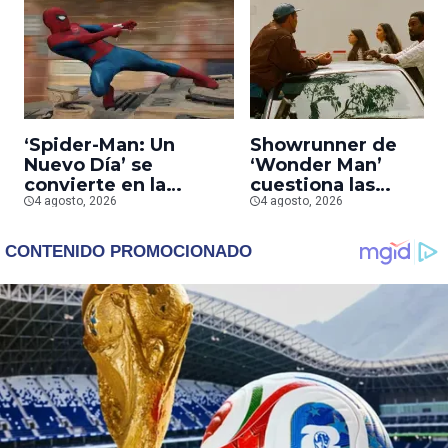
‘Spider-Man: Un
Showrunner de
Nuevo Día’ se
‘Wonder Man’
convierte en la
cuestiona las
segunda película que
4 agosto, 2026
prioridades de Marv
4 agosto, 2026
más rápido alcanza
tras la cancelación d
los mil millones en
la serie
taquilla