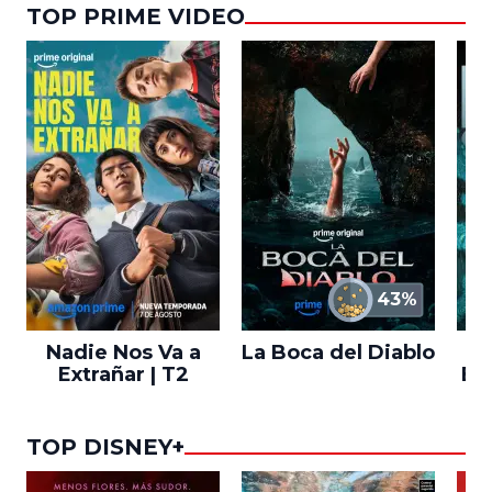
TOP PRIME VIDEO
43%
Nadie Nos Va a
La Boca del Diablo
Extrañar | T2
En
TOP DISNEY+