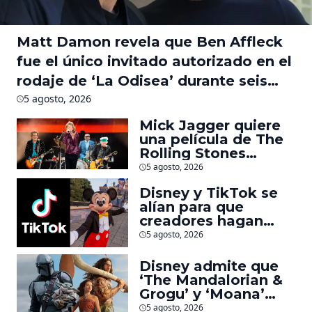
Matt Damon revela que Ben Affleck
fue el único invitado autorizado en el
rodaje de ‘La Odisea’ durante seis
meses
5 agosto, 2026
Mick Jagger quiere
una película de The
Rolling Stones
inspirado por los
5 agosto, 2026
biopics de The
Disney y TikTok se
Beatles
alían para que
creadores hagan
videos con
5 agosto, 2026
personajes de
Marvel, Pixar y ‘Star
Disney admite que
Wars’
‘The Mandalorian &
Grogu’ y ‘Moana’
fueron decepciones
5 agosto, 2026