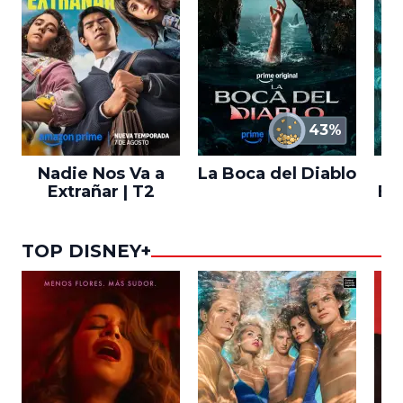
43%
Nadie Nos Va a
La Boca del Diablo
Extrañar | T2
En
TOP DISNEY+