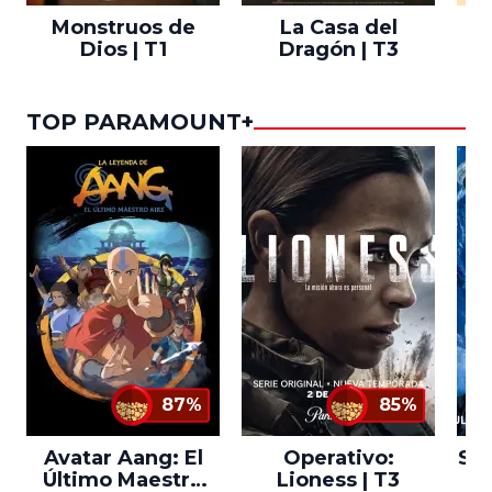
Monstruos de
La Casa del
T
Dios | T1
Dragón | T3
TOP PARAMOUNT+
87%
85%
Avatar Aang: El
Operativo:
Sta
Último Maestro
Lioness | T3
Ne