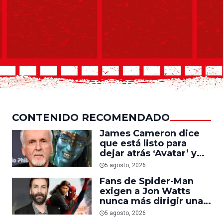
CONTENIDO RECOMENDADO
James Cameron dice
que está listo para
dejar atrás ‘Avatar’ y
trabajar en ‘el último
5 agosto, 2026
acto de su carrera’
Fans de Spider-Man
exigen a Jon Watts
nunca más dirigir una
película del personaje
5 agosto, 2026