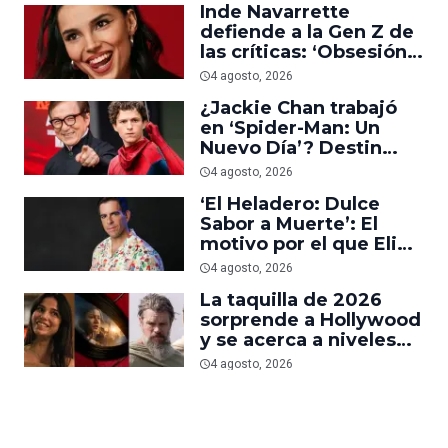
Inde Navarrette
defiende a la Gen Z de
las críticas: ‘Obsesión
es prueba de que los
4 agosto, 2026
jóvenes sí van al cine’
¿Jackie Chan trabajó
en ‘Spider-Man: Un
Nuevo Día’? Destin
Daniel Cretton aclara el
4 agosto, 2026
malentendido
‘El Heladero: Dulce
Sabor a Muerte’: El
motivo por el que Eli
Roth se hartó de los
4 agosto, 2026
grandes estudios de
La taquilla de 2026
Hollywood e hizo su
sorprende a Hollywood
nueva película gore
y se acerca a niveles
anteriores a la
4 agosto, 2026
pandemia