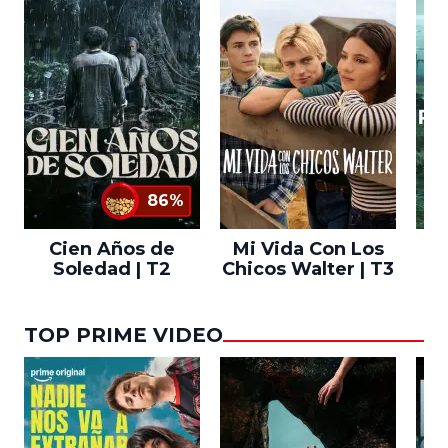
86%
Cien Años de
Mi Vida Con Los
Bo
Soledad | T2
Chicos Walter | T3
TOP PRIME VIDEO