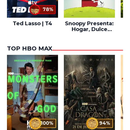
78%
Ted Lasso | T4
Snoopy Presenta:
Th
Hogar, Dulce
po
Hogar
TOP HBO MAX
100%
94%