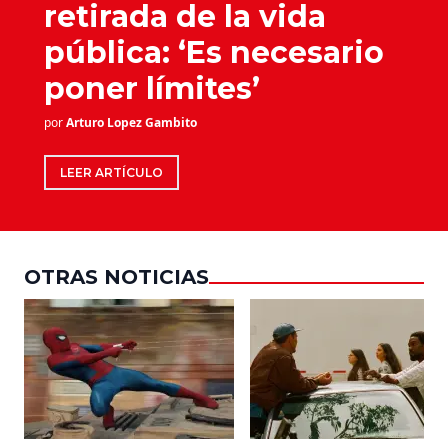
retirada de la vida
pública: ‘Es necesario
poner límites’
por
Arturo Lopez Gambito
LEER ARTÍCULO
OTRAS NOTICIAS