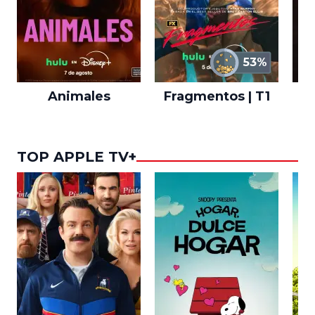
53%
Animales
Fragmentos | T1
A
TOP APPLE TV+