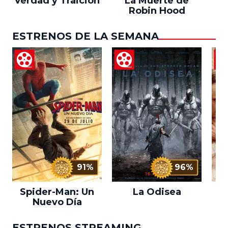
Verdad y Traición
La Muerte de
Robin Hood
ESTRENOS DE LA SEMANA
91%
96%
Spider-Man: Un
La Odisea
L
Nuevo Día
ESTRENOS STREAMING