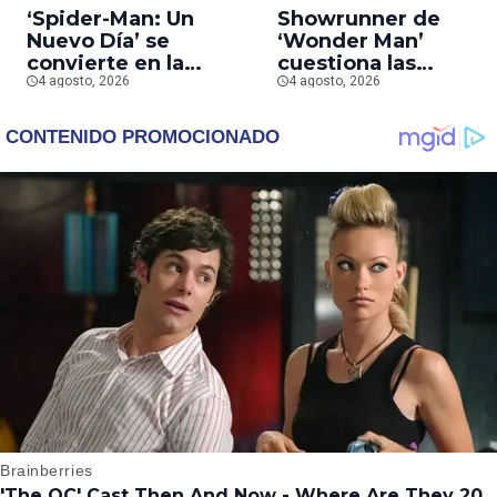
‘Spider-Man: Un
Showrunner de
Nuevo Día’ se
‘Wonder Man’
convierte en la
cuestiona las
segunda película que
4 agosto, 2026
prioridades de Marv
4 agosto, 2026
más rápido alcanza
tras la cancelación d
los mil millones en
la serie
taquilla