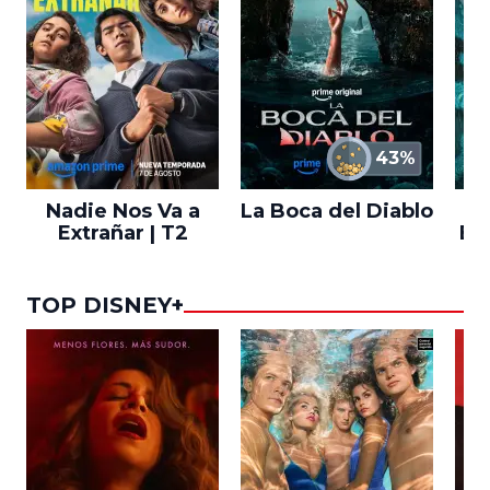
43%
Nadie Nos Va a
La Boca del Diablo
Extrañar | T2
En
TOP DISNEY+