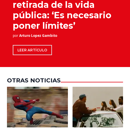
retirada de la vida
pública: ‘Es necesario
poner límites’
por
Arturo Lopez Gambito
LEER ARTÍCULO
OTRAS NOTICIAS