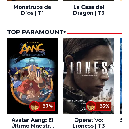
Monstruos de
La Casa del
T
Dios | T1
Dragón | T3
TOP PARAMOUNT+
87%
85%
Avatar Aang: El
Operativo:
Sta
Último Maestro
Lioness | T3
Ne