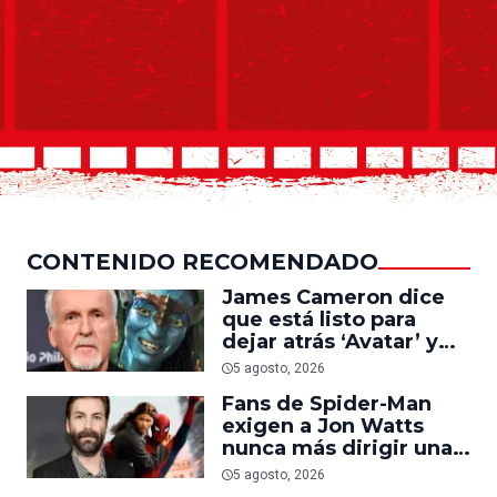
CONTENIDO RECOMENDADO
James Cameron dice
que está listo para
dejar atrás ‘Avatar’ y
trabajar en ‘el último
5 agosto, 2026
acto de su carrera’
Fans de Spider-Man
exigen a Jon Watts
nunca más dirigir una
película del personaje
5 agosto, 2026