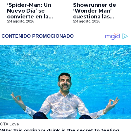
‘Spider-Man: Un
Showrunner de
Nuevo Día’ se
‘Wonder Man’
convierte en la
cuestiona las
segunda película que
4 agosto, 2026
prioridades de Marv
4 agosto, 2026
más rápido alcanza
tras la cancelación d
los mil millones en
la serie
taquilla