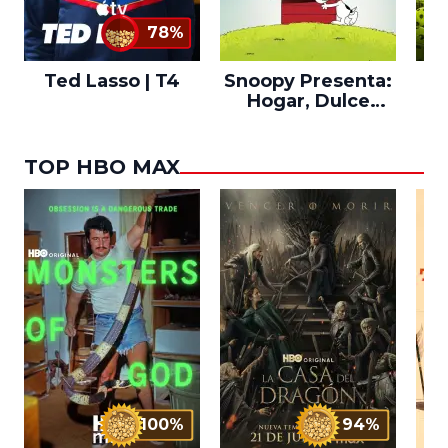
78%
Ted Lasso | T4
Snoopy Presenta:
Th
Hogar, Dulce
po
Hogar
TOP HBO MAX
100%
94%