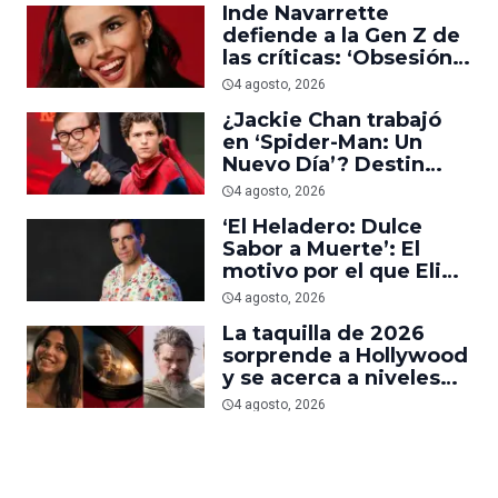
Inde Navarrette
defiende a la Gen Z de
las críticas: ‘Obsesión
es prueba de que los
4 agosto, 2026
jóvenes sí van al cine’
¿Jackie Chan trabajó
en ‘Spider-Man: Un
Nuevo Día’? Destin
Daniel Cretton aclara el
4 agosto, 2026
malentendido
‘El Heladero: Dulce
Sabor a Muerte’: El
motivo por el que Eli
Roth se hartó de los
4 agosto, 2026
grandes estudios de
La taquilla de 2026
Hollywood e hizo su
sorprende a Hollywood
nueva película gore
y se acerca a niveles
anteriores a la
4 agosto, 2026
pandemia