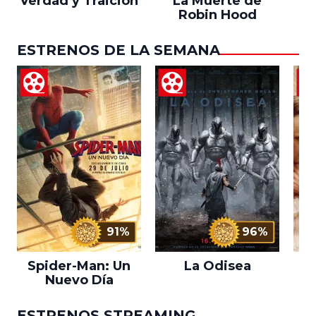
Verdad y Traición
La Muerte de
Robin Hood
ESTRENOS DE LA SEMANA
91%
96%
Spider-Man: Un
La Odisea
L
Nuevo Día
ESTRENOS STREAMING