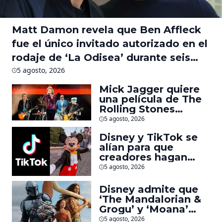
Matt Damon revela que Ben Affleck
fue el único invitado autorizado en el
rodaje de ‘La Odisea’ durante seis
meses
5 agosto, 2026
Mick Jagger quiere
una película de The
Rolling Stones
inspirado por los
5 agosto, 2026
biopics de The
Disney y TikTok se
Beatles
alían para que
creadores hagan
videos con
5 agosto, 2026
personajes de
Marvel, Pixar y ‘Star
Disney admite que
Wars’
‘The Mandalorian &
Grogu’ y ‘Moana’
fueron decepciones
5 agosto, 2026