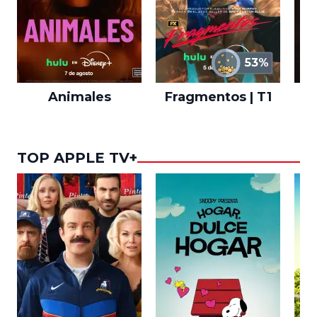
53%
Animales
Fragmentos | T1
A
TOP APPLE TV+