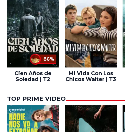
86%
Cien Años de
Mi Vida Con Los
Bo
Soledad | T2
Chicos Walter | T3
TOP PRIME VIDEO