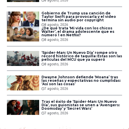
8 agosto, 2026
Gobierno de Trump usa canción de
Taylor Swift para provocarla y el video
termina sin audio por copyright
8 agosto, 2026
¿De qué trata ‘Mi vida con los chicos
Walter’, el drama adolescente que es
número 1 en Netflix?
8 agosto, 2026
‘Spider-Man: Un Nuevo Día’ rompe otro
récord histórico de taquilla: Estas son las
películas del MCU que ya superó
8 agosto, 2026
Dwayne Johnson defiende ‘Moana’ tras
las reseñas y expectativas no cumplidas:
‘Así son las cosas’
7 agosto, 2026
Tras el éxito de ‘Spider-Man: Un Nuevo
Día’, sus guionistas se unen a ‘Avengers:
Doomsday’ y ‘Secret Wars’
7 agosto, 2026