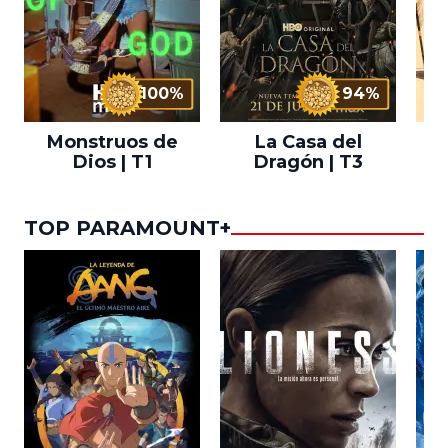
100%
94%
Monstruos de
La Casa del
T
Dios | T1
Dragón | T3
TOP PARAMOUNT+