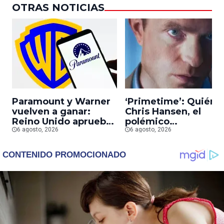
OTRAS NOTICIAS
Paramount y Warner
‘Primetime’: Quién 
vuelven a ganar:
Chris Hansen, el
Reino Unido aprueba
polémico
la fusión entre
6 agosto, 2026
presentador que
6 agosto, 2026
conglomerados
Robert Pattinson
interpreta en su
nueva película