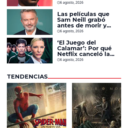
Jonathan Majors en
6 agosto, 2026
la que lucha contra
islamistas radicales
Las películas que
Sam Neill grabó
antes de morir y
llegarán pronto a
6 agosto, 2026
salas
‘El Juego del
Calamar’: Por qué
Netflix canceló la
serie de David
6 agosto, 2026
Fincher que iba a
ubicarse en Estados
TENDENCIAS
Unidos