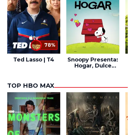
78%
Ted Lasso | T4
Snoopy Presenta:
Th
Hogar, Dulce
po
Hogar
TOP HBO MAX