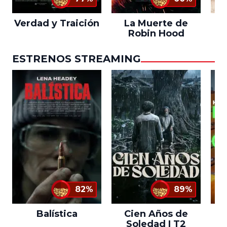
Verdad y Traición
La Muerte de
L
Robin Hood
ESTRENOS STREAMING
82%
89%
Balística
Cien Años de
Soledad | T2