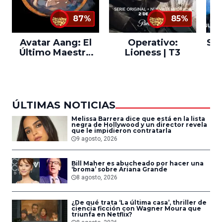
87%
85%
Avatar Aang: El
Operativo:
Sta
Último Maestro
Lioness | T3
Ne
del Aire
ÚLTIMAS NOTICIAS
Melissa Barrera dice que está en la lista
negra de Hollywood y un director revela
que le impidieron contratarla
9 agosto, 2026
Bill Maher es abucheado por hacer una
‘broma’ sobre Ariana Grande
8 agosto, 2026
¿De qué trata ‘La última casa’, thriller de
ciencia ficción con Wagner Moura que
triunfa en Netflix?