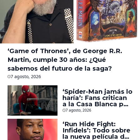
‘Game of Thrones’, de George R.R.
Martin, cumple 30 años: ¿Qué
sabemos del futuro de la saga?
7 agosto, 2026
‘Spider-Man jamás lo
haría’: Fans critican
a la Casa Blanca por
usar al héroe para
7 agosto, 2026
promover
deportaciones
‘Run Hide Fight:
Infidels’: Todo sobre
la nueva película de