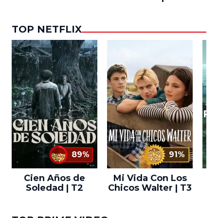
TOP NETFLIX
89%
91%
Cien Años de
Mi Vida Con Los
Bo
Soledad | T2
Chicos Walter | T3