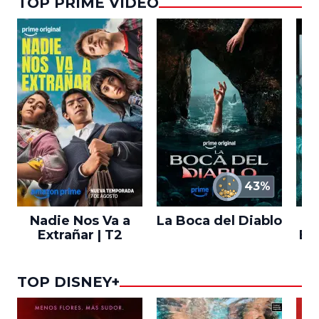
TOP PRIME VIDEO
43%
Nadie Nos Va a
La Boca del Diablo
Extrañar | T2
En
TOP DISNEY+