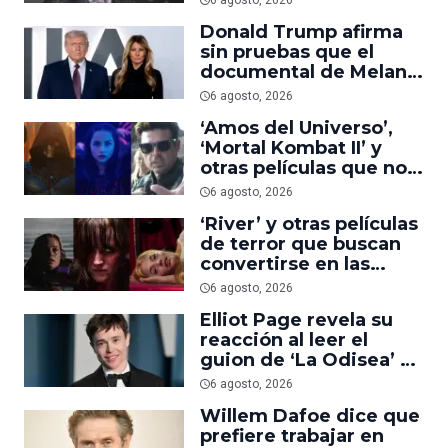
6 agosto, 2026
suficiente
Donald Trump afirma
sin pruebas que el
documental de Melania
es ‘la película número
6 agosto, 2026
uno del año’
‘Amos del Universo’,
‘Mortal Kombat II’ y
otras películas que no
dominaron la taquilla
6 agosto, 2026
pero triunfaron en
‘River’ y otras películas
streaming
de terror que buscan
convertirse en las
nuevas ‘Obsession’ y
6 agosto, 2026
‘Backrooms’
Elliot Page revela su
reacción al leer el
guion de ‘La Odisea’ y
elogia la forma de
6 agosto, 2026
dirigir de Christopher
Willem Dafoe dice que
Nolan
prefiere trabajar en