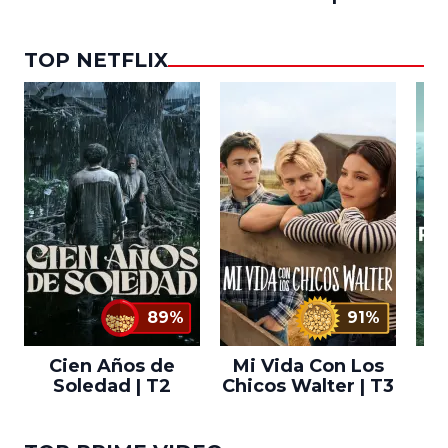
TOP NETFLIX
89%
91%
Cien Años de
Mi Vida Con Los
Bo
Soledad | T2
Chicos Walter | T3