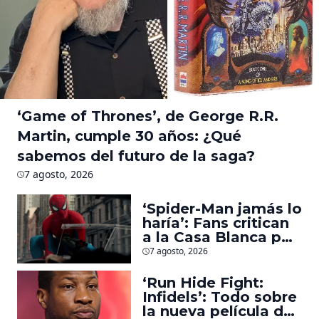
‘Game of Thrones’, de George R.R.
Martin, cumple 30 años: ¿Qué
sabemos del futuro de la saga?
7 agosto, 2026
‘Spider-Man jamás lo
haría’: Fans critican
a la Casa Blanca por
usar al héroe para
7 agosto, 2026
promover
deportaciones
‘Run Hide Fight:
Infidels’: Todo sobre
la nueva película de