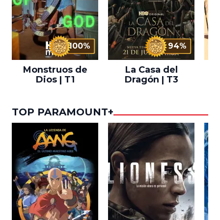
100%
94%
Monstruos de
La Casa del
T
Dios | T1
Dragón | T3
TOP PARAMOUNT+