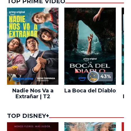
TOP PRIME VIDEO
43%
Nadie Nos Va a
La Boca del Diablo
Extrañar | T2
En
TOP DISNEY+