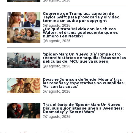
8 agosto, 2026
Gobierno de Trump usa canción de
Taylor Swift para provocarla y el video
termina sin audio por copyright
8 agosto, 2026
¿De qué trata ‘Mi vida con los chicos
Walter’, el drama adolescente que es
número 1 en Netflix?
8 agosto, 2026
‘Spider-Man: Un Nuevo Día’ rompe otro
récord histórico de taquilla: Estas son las
películas del MCU que ya superó
8 agosto, 2026
Dwayne Johnson defiende ‘Moana’ tras
las reseñas y expectativas no cumplidas:
‘Así son las cosas’
7 agosto, 2026
Tras el éxito de ‘Spider-Man: Un Nuevo
Día’, sus guionistas se unen a ‘Avengers:
Doomsday’ y ‘Secret Wars’
7 agosto, 2026