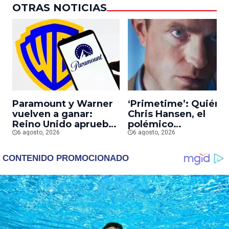
OTRAS NOTICIAS
Paramount y Warner
‘Primetime’: Quién 
vuelven a ganar:
Chris Hansen, el
Reino Unido aprueba
polémico
la fusión entre
6 agosto, 2026
presentador que
6 agosto, 2026
conglomerados
Robert Pattinson
interpreta en su
nueva película