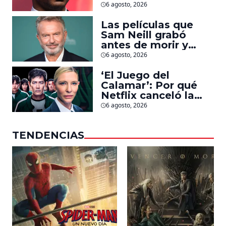
Jonathan Majors en
6 agosto, 2026
la que lucha contra
islamistas radicales
Las películas que
Sam Neill grabó
antes de morir y
llegarán pronto a
6 agosto, 2026
salas
‘El Juego del
Calamar’: Por qué
Netflix canceló la
serie de David
6 agosto, 2026
Fincher que iba a
ubicarse en Estados
TENDENCIAS
Unidos