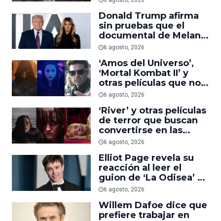
6 agosto, 2026
suficiente
Donald Trump afirma
sin pruebas que el
documental de Melania
es ‘la película número
6 agosto, 2026
uno del año’
‘Amos del Universo’,
‘Mortal Kombat II’ y
otras películas que no
dominaron la taquilla
6 agosto, 2026
pero triunfaron en
‘River’ y otras películas
streaming
de terror que buscan
convertirse en las
nuevas ‘Obsession’ y
6 agosto, 2026
‘Backrooms’
Elliot Page revela su
reacción al leer el
guion de ‘La Odisea’ y
elogia la forma de
6 agosto, 2026
dirigir de Christopher
Willem Dafoe dice que
Nolan
prefiere trabajar en