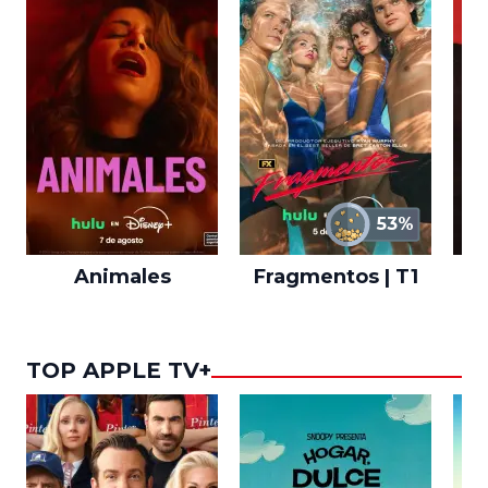
53%
Animales
Fragmentos | T1
A
TOP APPLE TV+