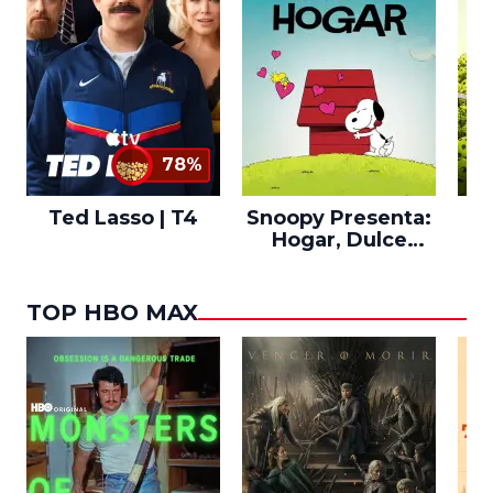
78%
Ted Lasso | T4
Snoopy Presenta:
Th
Hogar, Dulce
po
Hogar
TOP HBO MAX