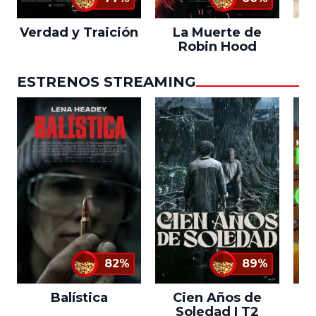
Verdad y Traición
La Muerte de
L
Robin Hood
ESTRENOS STREAMING
82%
89%
Balística
Cien Años de
Soledad | T2