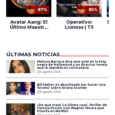
87%
85%
Avatar Aang: El
Operativo:
Sta
Último Maestro
Lioness | T3
Ne
del Aire
ÚLTIMAS NOTICIAS
Melissa Barrera dice que está en la lista
negra de Hollywood y un director revela
que le impidieron contratarla
9 agosto, 2026
Bill Maher es abucheado por hacer una
‘broma’ sobre Ariana Grande
8 agosto, 2026
¿De qué trata ‘La última casa’, thriller de
ciencia ficción con Wagner Moura que
triunfa en Netflix?