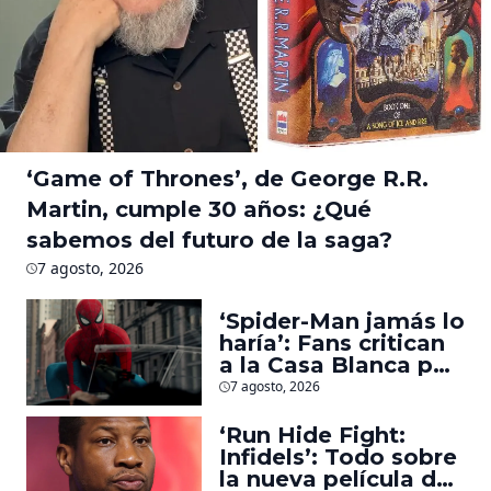
‘Game of Thrones’, de George R.R.
Martin, cumple 30 años: ¿Qué
sabemos del futuro de la saga?
7 agosto, 2026
‘Spider-Man jamás lo
haría’: Fans critican
a la Casa Blanca por
usar al héroe para
7 agosto, 2026
promover
deportaciones
‘Run Hide Fight:
Infidels’: Todo sobre
la nueva película de