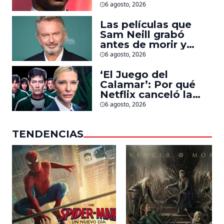
Jonathan Majors en
6 agosto, 2026
la que lucha contra
islamistas radicales
Las películas que
Sam Neill grabó
antes de morir y
llegarán pronto a
6 agosto, 2026
salas
‘El Juego del
Calamar’: Por qué
Netflix canceló la
serie de David
6 agosto, 2026
Fincher que iba a
ubicarse en Estados
TENDENCIAS
Unidos