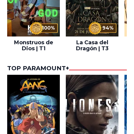
100%
94%
Monstruos de
La Casa del
T
Dios | T1
Dragón | T3
TOP PARAMOUNT+