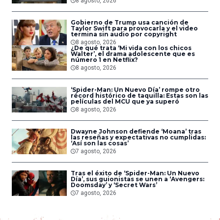
8 agosto, 2026
Gobierno de Trump usa canción de
Taylor Swift para provocarla y el video
termina sin audio por copyright
8 agosto, 2026
¿De qué trata ‘Mi vida con los chicos
Walter’, el drama adolescente que es
número 1 en Netflix?
8 agosto, 2026
‘Spider-Man: Un Nuevo Día’ rompe otro
récord histórico de taquilla: Estas son las
películas del MCU que ya superó
8 agosto, 2026
Dwayne Johnson defiende ‘Moana’ tras
las reseñas y expectativas no cumplidas:
‘Así son las cosas’
7 agosto, 2026
Tras el éxito de ‘Spider-Man: Un Nuevo
Día’, sus guionistas se unen a ‘Avengers:
Doomsday’ y ‘Secret Wars’
7 agosto, 2026