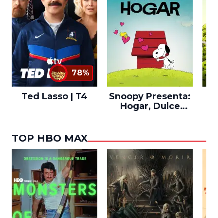
78%
Ted Lasso | T4
Snoopy Presenta:
Th
Hogar, Dulce
po
Hogar
TOP HBO MAX