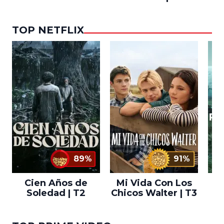
TOP NETFLIX
89%
91%
Cien Años de
Mi Vida Con Los
Bo
Soledad | T2
Chicos Walter | T3