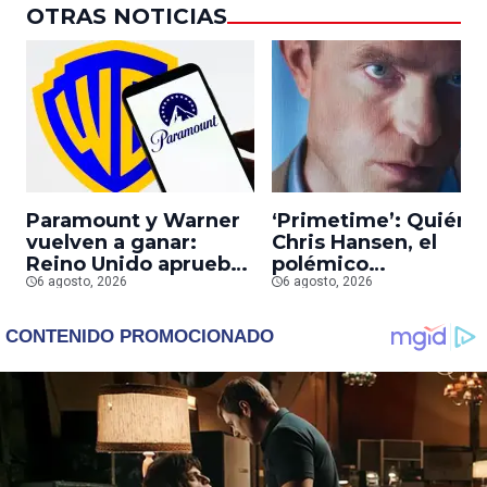
OTRAS NOTICIAS
Paramount y Warner
‘Primetime’: Quién 
vuelven a ganar:
Chris Hansen, el
Reino Unido aprueba
polémico
la fusión entre
6 agosto, 2026
presentador que
6 agosto, 2026
conglomerados
Robert Pattinson
interpreta en su
nueva película