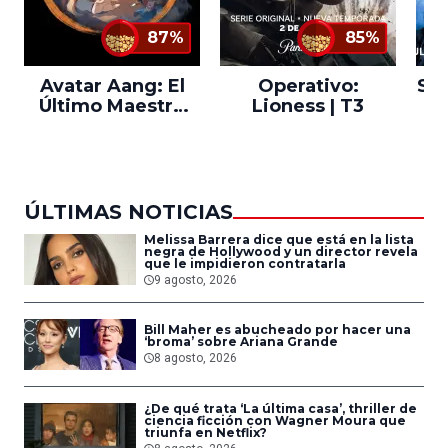
87%
85%
Avatar Aang: El
Operativo:
Sta
Último Maestro
Lioness | T3
Ne
del Aire
ÚLTIMAS NOTICIAS
Melissa Barrera dice que está en la lista
negra de Hollywood y un director revela
que le impidieron contratarla
9 agosto, 2026
Bill Maher es abucheado por hacer una
‘broma’ sobre Ariana Grande
8 agosto, 2026
¿De qué trata ‘La última casa’, thriller de
ciencia ficción con Wagner Moura que
triunfa en Netflix?