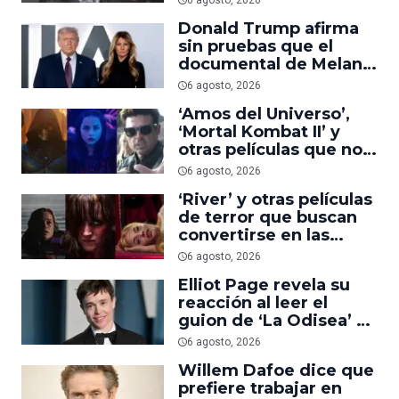
6 agosto, 2026
suficiente
Donald Trump afirma
sin pruebas que el
documental de Melania
es ‘la película número
6 agosto, 2026
uno del año’
‘Amos del Universo’,
‘Mortal Kombat II’ y
otras películas que no
dominaron la taquilla
6 agosto, 2026
pero triunfaron en
‘River’ y otras películas
streaming
de terror que buscan
convertirse en las
nuevas ‘Obsession’ y
6 agosto, 2026
‘Backrooms’
Elliot Page revela su
reacción al leer el
guion de ‘La Odisea’ y
elogia la forma de
6 agosto, 2026
dirigir de Christopher
Willem Dafoe dice que
Nolan
prefiere trabajar en