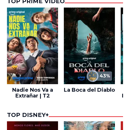
TOP PRIME VIDEO
43%
Nadie Nos Va a
La Boca del Diablo
Extrañar | T2
En
TOP DISNEY+