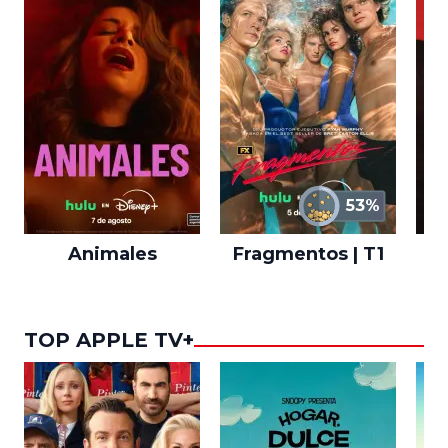
53%
Animales
Fragmentos | T1
A
TOP APPLE TV+