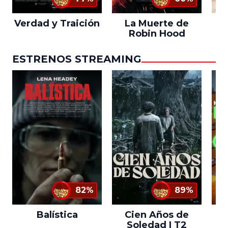
Verdad y Traición
La Muerte de
L
Robin Hood
ESTRENOS STREAMING
82%
89%
Balística
Cien Años de
Soledad | T2