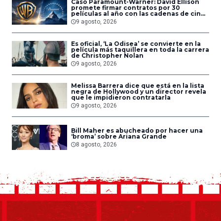
Caso Paramount-Warner: David Ellison
promete firmar contratos por 30
películas al año con las cadenas de cine
que acepten la fusión
9 agosto, 2026
Es oficial, ‘La Odisea’ se convierte en la
película más taquillera en toda la carrera
de Christopher Nolan
9 agosto, 2026
Melissa Barrera dice que está en la lista
negra de Hollywood y un director revela
que le impidieron contratarla
9 agosto, 2026
Bill Maher es abucheado por hacer una
‘broma’ sobre Ariana Grande
8 agosto, 2026