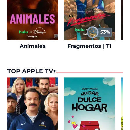
53%
Animales
Fragmentos | T1
A
TOP APPLE TV+