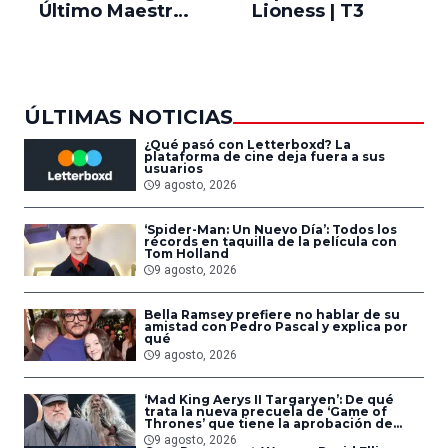
Último Maestro
Lioness | T3
Ne
del Aire
ÚLTIMAS NOTICIAS
¿Qué pasó con Letterboxd? La
plataforma de cine deja fuera a sus
usuarios
9 agosto, 2026
‘Spider-Man: Un Nuevo Día’: Todos los
récords en taquilla de la película con
Tom Holland
9 agosto, 2026
Bella Ramsey prefiere no hablar de su
amistad con Pedro Pascal y explica por
qué
9 agosto, 2026
‘Mad King Aerys II Targaryen’: De qué
trata la nueva precuela de ‘Game of
Thrones’ que tiene la aprobación de
George R.R. Martin
9 agosto, 2026