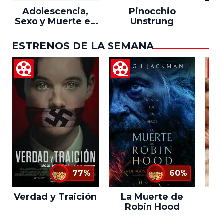
Adolescencia,
Pinocchio
Sexo y Muerte en
Unstrung
Campamento
Miasma
ESTRENOS DE LA SEMANA
77%
60%
Verdad y Traición
La Muerte de
L
Robin Hood