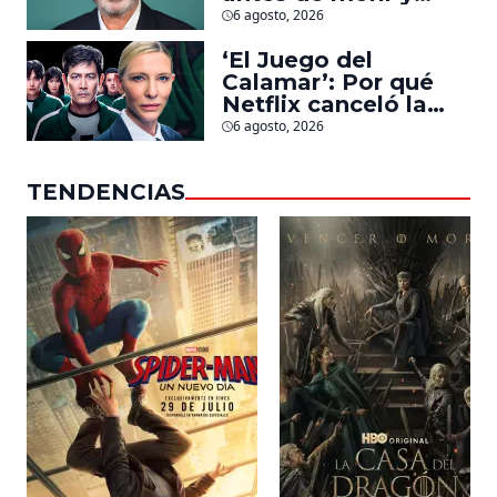
llegarán pronto a
6 agosto, 2026
salas
‘El Juego del
Calamar’: Por qué
Netflix canceló la
serie de David
6 agosto, 2026
Fincher que iba a
ubicarse en Estados
TENDENCIAS
Unidos