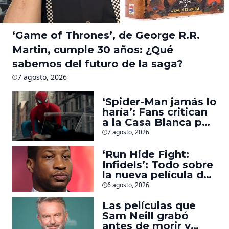
‘Game of Thrones’, de George R.R.
Martin, cumple 30 años: ¿Qué
sabemos del futuro de la saga?
7 agosto, 2026
‘Spider-Man jamás lo
haría’: Fans critican
a la Casa Blanca por
usar al héroe para
7 agosto, 2026
promover
deportaciones
‘Run Hide Fight:
Infidels’: Todo sobre
la nueva película de
Jonathan Majors en
6 agosto, 2026
la que lucha contra
islamistas radicales
Las películas que
Sam Neill grabó
antes de morir y