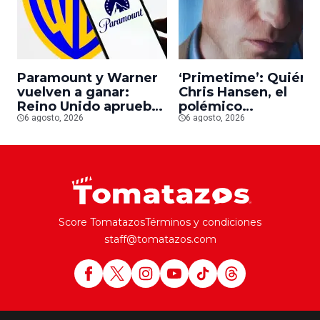
Paramount y Warner
‘Primetime’: Quién 
vuelven a ganar:
Chris Hansen, el
Reino Unido aprueba
polémico
la fusión entre
6 agosto, 2026
presentador que
6 agosto, 2026
conglomerados
Robert Pattinson
interpreta en su
nueva película
Score Tomatazos
Términos y condiciones
staff@tomatazos.com