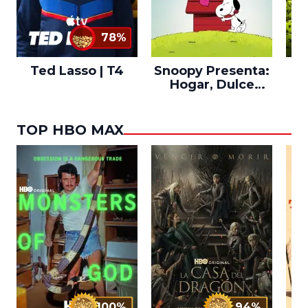
78%
Ted Lasso | T4
Snoopy Presenta:
Th
Hogar, Dulce
po
Hogar
TOP HBO MAX
100%
94%