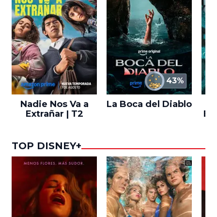
43%
Nadie Nos Va a
La Boca del Diablo
Extrañar | T2
En
TOP DISNEY+