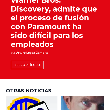
Warner Bros.
Discovery, admite que
el proceso de fusión
con Paramount ha
sido difícil para los
empleados
por
Arturo Lopez Gambito
LEER ARTÍCULO
OTRAS NOTICIAS