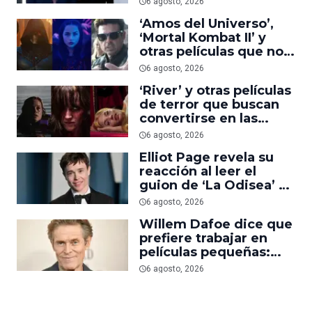
6 agosto, 2026
uno del año’
‘Amos del Universo’,
‘Mortal Kombat II’ y
otras películas que no
dominaron la taquilla
6 agosto, 2026
pero triunfaron en
‘River’ y otras películas
streaming
de terror que buscan
convertirse en las
nuevas ‘Obsession’ y
6 agosto, 2026
‘Backrooms’
Elliot Page revela su
reacción al leer el
guion de ‘La Odisea’ y
elogia la forma de
6 agosto, 2026
dirigir de Christopher
Willem Dafoe dice que
Nolan
prefiere trabajar en
películas pequeñas:
‘Las grandes están
6 agosto, 2026
demasiado
planificadas’