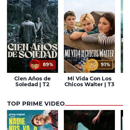
89%
91%
Cien Años de
Mi Vida Con Los
Bo
Soledad | T2
Chicos Walter | T3
TOP PRIME VIDEO