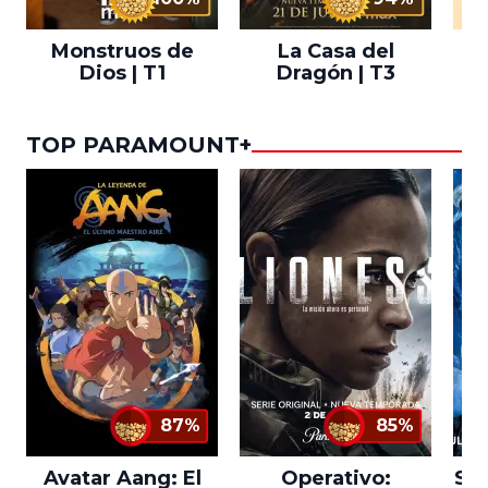
Monstruos de
La Casa del
T
Dios | T1
Dragón | T3
TOP PARAMOUNT+
87%
85%
Avatar Aang: El
Operativo:
Sta