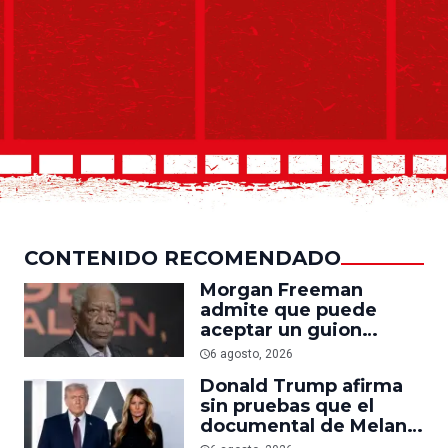
CONTENIDO RECOMENDADO
Morgan Freeman
admite que puede
aceptar un guion
mediocre si le pagan lo
6 agosto, 2026
suficiente
Donald Trump afirma
sin pruebas que el
documental de Melania
es ‘la película número