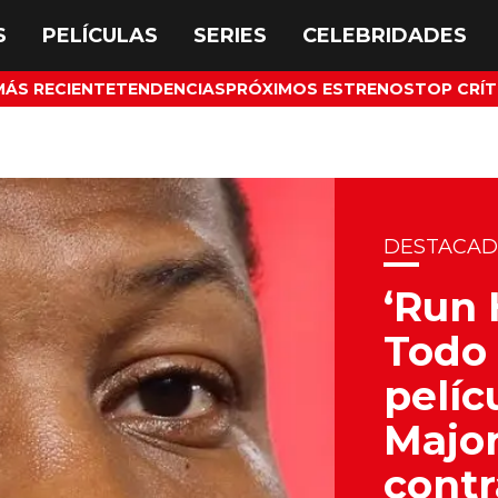
MÁS RECIENTE
TENDENCIAS
PRÓXIMOS ESTRENOS
TOP CRÍT
DESTACA
‘Run 
Todo 
pelíc
Major
contr