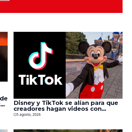
 de
Disney y TikTok se alían para que
r
creadores hagan videos con
personajes de Marvel, Pixar y ‘Star
5 agosto, 2026
Wars’