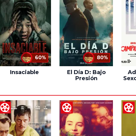
60%
80%
Insaciable
El Día D: Bajo
Ad
Presión
Sexo
C