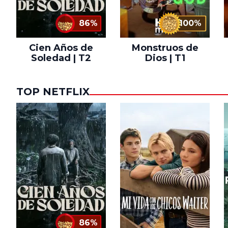
86%
100%
Cien Años de
Monstruos de
Soledad | T2
Dios | T1
TOP NETFLIX
86%