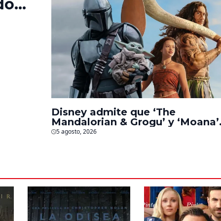
do
‘La
s
Disney admite que ‘The
Mandalorian & Grogu’ y ‘Moana’
fueron decepciones en taquilla
5 agosto, 2026
pero lograron algo especial