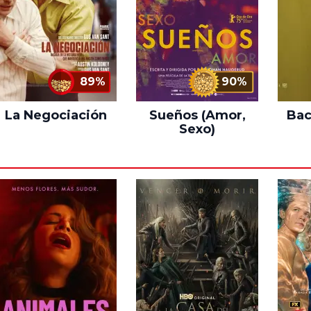
89%
90%
La Negociación
Sueños (Amor,
Bac
Sexo)