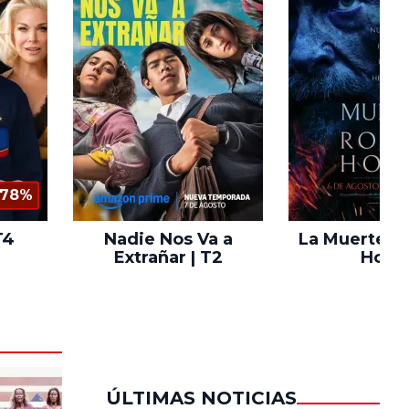
78%
T4
Nadie Nos Va a
La Muerte d
Extrañar | T2
Hood
ÚLTIMAS NOTICIAS