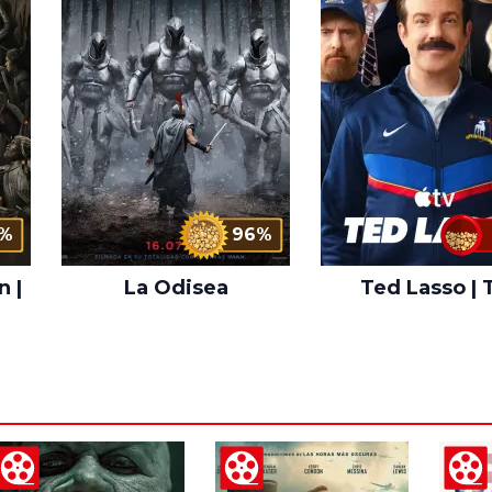
%
96%
n |
La Odisea
Ted Lasso | 