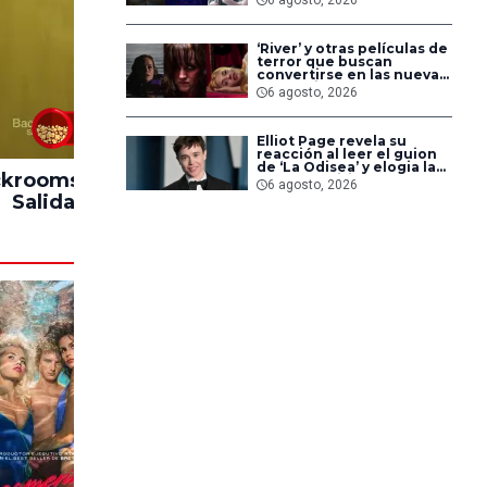
pero triunfaron en
streaming
‘River’ y otras películas de
terror que buscan
convertirse en las nuevas
‘Obsession’ y ‘Backrooms’
6 agosto, 2026
83%
Elliot Page revela su
reacción al leer el guion
de ‘La Odisea’ y elogia la
krooms: Sin
Hasta el Fin del
Impacto
forma de dirigir de
6 agosto, 2026
Christopher Nolan
Salida
Mundo