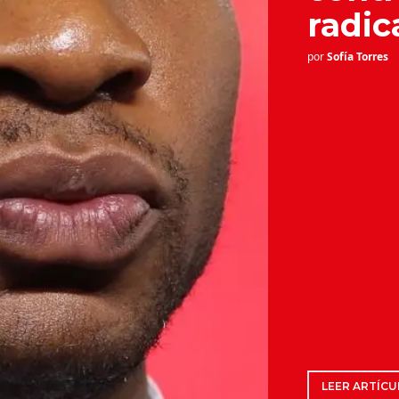
radic
por
Sofía Torres
LEER ARTÍCU