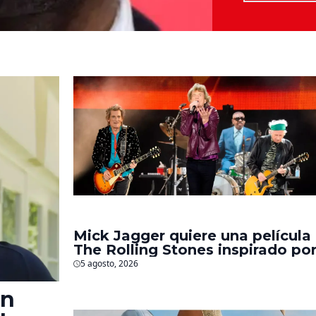
Mick Jagger quiere una película
The Rolling Stones inspirado po
los biopics de The Beatles
5 agosto, 2026
en