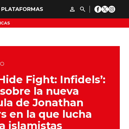
ICAS
DO
Hide Fight: Infidels’:
sobre la nueva
ula de Jonathan
s en la que lucha
a islamistas