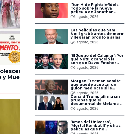
‘Run Hide Fight: Infidels’:
Todo sobre la nueva
película de Jonathan
Majors en la que lucha
6 agosto, 2026
contra islamistas
radicales
Las películas que Sam
Neill grabó antes de morir
y llegarán pronto a salas
6 agosto, 2026
‘El Juego del Calamar’: Por
100%
90%
qué Netflix canceló la
serie de David Fincher
que iba a ubicarse en
6 agosto, 2026
Estados Unidos
olescencia,
Pinocchio
Lintern
 y Muerte en
Unstrung
Morgan Freeman admite
ampamento
que puede aceptar un
Miasma
guion mediocre si le
pagan lo suficiente
6 agosto, 2026
Donald Trump afirma sin
pruebas que el
documental de Melania es
‘la película número uno
6 agosto, 2026
del año’
‘Amos del Universo’,
‘Mortal Kombat II’ y otras
películas que no
dominaron la taquilla
6 agosto, 2026