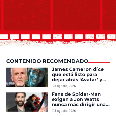
CONTENIDO RECOMENDADO
James Cameron dice
que está listo para
dejar atrás ‘Avatar’ y
trabajar en ‘el último
5 agosto, 2026
acto de su carrera’
Fans de Spider-Man
exigen a Jon Watts
nunca más dirigir una
película del personaje
5 agosto, 2026