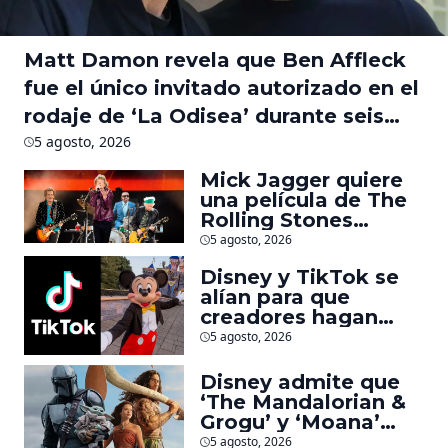
Matt Damon revela que Ben Affleck
fue el único invitado autorizado en el
rodaje de ‘La Odisea’ durante seis
meses
5 agosto, 2026
Mick Jagger quiere
una película de The
Rolling Stones
inspirado por los
5 agosto, 2026
biopics de The
Disney y TikTok se
Beatles
alían para que
creadores hagan
videos con
5 agosto, 2026
personajes de
Marvel, Pixar y ‘Star
Disney admite que
Wars’
‘The Mandalorian &
Grogu’ y ‘Moana’
fueron decepciones
5 agosto, 2026