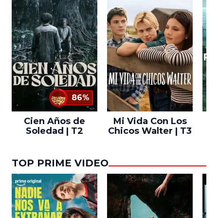
86%
Cien Años de
Mi Vida Con Los
Bo
Soledad | T2
Chicos Walter | T3
TOP PRIME VIDEO