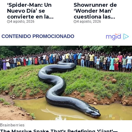
‘Spider-Man: Un
Showrunner de
Nuevo Día’ se
‘Wonder Man’
convierte en la
cuestiona las
segunda película que
4 agosto, 2026
prioridades de Marv
4 agosto, 2026
más rápido alcanza
tras la cancelación d
los mil millones en
la serie
taquilla