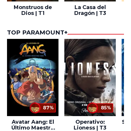
Monstruos de
La Casa del
T
Dios | T1
Dragón | T3
TOP PARAMOUNT+
87%
85%
Avatar Aang: El
Operativo:
Sta
Último Maestro
Lioness | T3
Ne