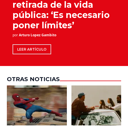
retirada de la vida
pública: ‘Es necesario
poner límites’
por
Arturo Lopez Gambito
LEER ARTÍCULO
OTRAS NOTICIAS