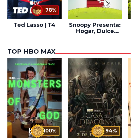
78%
Ted Lasso | T4
Snoopy Presenta:
Th
Hogar, Dulce
po
Hogar
TOP HBO MAX
100%
94%