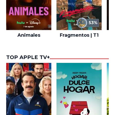
53%
Animales
Fragmentos | T1
A
TOP APPLE TV+