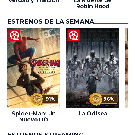
Verdad y Traición
La Muerte de
Robin Hood
ESTRENOS DE LA SEMANA
91%
96%
Spider-Man: Un
La Odisea
L
Nuevo Día
ESTRENOS STREAMING