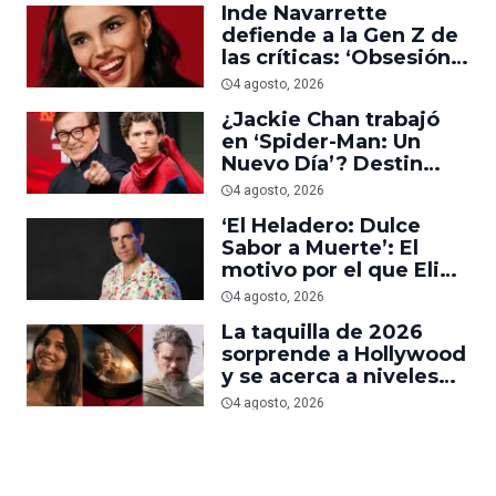
Inde Navarrette
defiende a la Gen Z de
las críticas: ‘Obsesión
es prueba de que los
4 agosto, 2026
jóvenes sí van al cine’
¿Jackie Chan trabajó
en ‘Spider-Man: Un
Nuevo Día’? Destin
Daniel Cretton aclara el
4 agosto, 2026
malentendido
‘El Heladero: Dulce
Sabor a Muerte’: El
motivo por el que Eli
Roth se hartó de los
4 agosto, 2026
grandes estudios de
La taquilla de 2026
Hollywood e hizo su
sorprende a Hollywood
nueva película gore
y se acerca a niveles
anteriores a la
4 agosto, 2026
pandemia