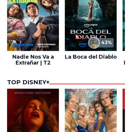
43%
Nadie Nos Va a
La Boca del Diablo
Extrañar | T2
En
TOP DISNEY+