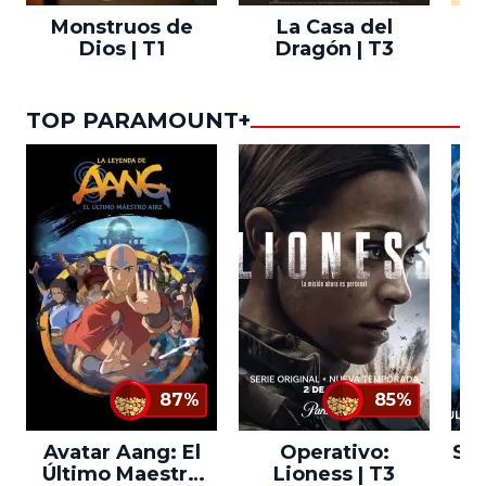
Monstruos de
La Casa del
T
Dios | T1
Dragón | T3
TOP PARAMOUNT+
87%
85%
Avatar Aang: El
Operativo:
Sta
Último Maestro
Lioness | T3
Ne