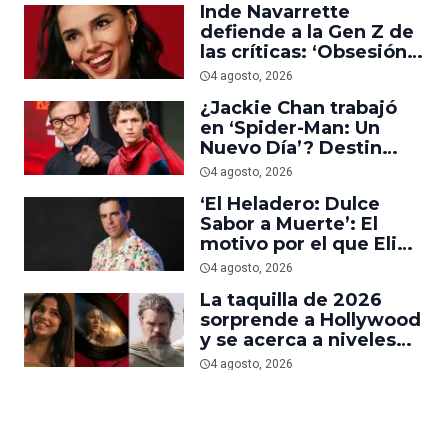
Inde Navarrette
defiende a la Gen Z de
las críticas: ‘Obsesión
es prueba de que los
4 agosto, 2026
jóvenes sí van al cine’
¿Jackie Chan trabajó
en ‘Spider-Man: Un
Nuevo Día’? Destin
Daniel Cretton aclara el
4 agosto, 2026
malentendido
‘El Heladero: Dulce
Sabor a Muerte’: El
motivo por el que Eli
Roth se hartó de los
4 agosto, 2026
grandes estudios de
La taquilla de 2026
Hollywood e hizo su
sorprende a Hollywood
nueva película gore
y se acerca a niveles
anteriores a la
4 agosto, 2026
pandemia