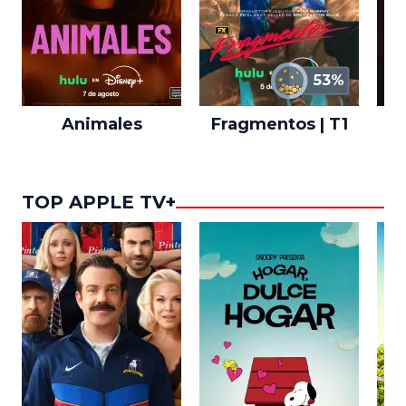
53%
Animales
Fragmentos | T1
A
TOP APPLE TV+