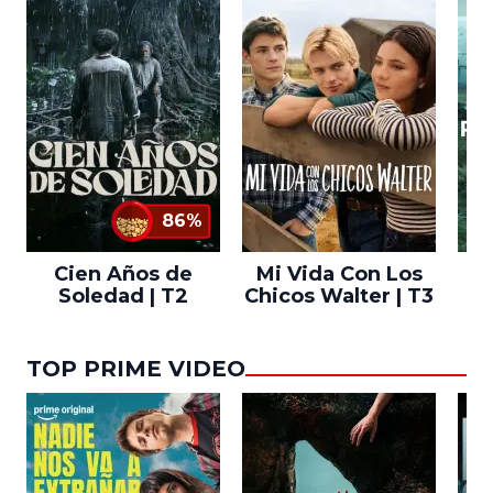
86%
Cien Años de
Mi Vida Con Los
Bo
Soledad | T2
Chicos Walter | T3
TOP PRIME VIDEO