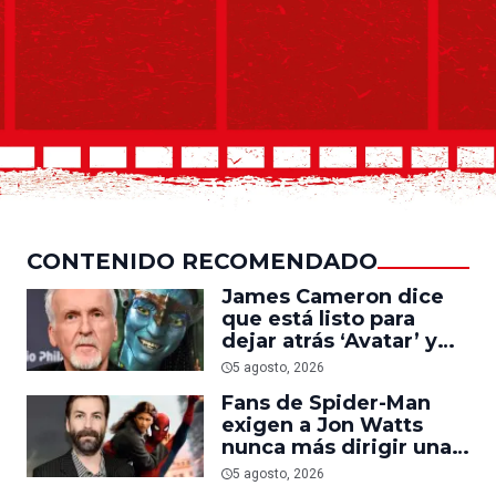
CONTENIDO RECOMENDADO
James Cameron dice
que está listo para
dejar atrás ‘Avatar’ y
trabajar en ‘el último
5 agosto, 2026
acto de su carrera’
Fans de Spider-Man
exigen a Jon Watts
nunca más dirigir una
película del personaje
5 agosto, 2026