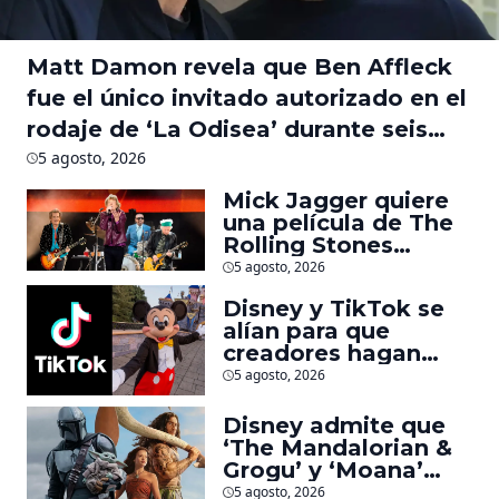
Matt Damon revela que Ben Affleck
fue el único invitado autorizado en el
rodaje de ‘La Odisea’ durante seis
meses
5 agosto, 2026
Mick Jagger quiere
una película de The
Rolling Stones
inspirado por los
5 agosto, 2026
biopics de The
Disney y TikTok se
Beatles
alían para que
creadores hagan
videos con
5 agosto, 2026
personajes de
Marvel, Pixar y ‘Star
Disney admite que
Wars’
‘The Mandalorian &
Grogu’ y ‘Moana’
fueron decepciones
5 agosto, 2026