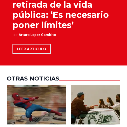
retirada de la vida
pública: ‘Es necesario
poner límites’
por
Arturo Lopez Gambito
LEER ARTÍCULO
OTRAS NOTICIAS