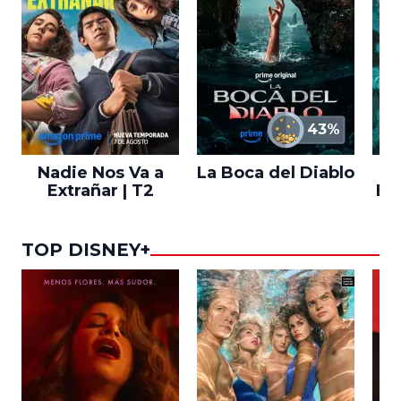
43%
Nadie Nos Va a
La Boca del Diablo
Extrañar | T2
En
TOP DISNEY+