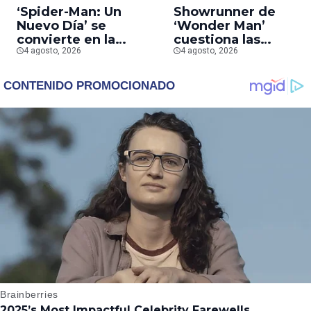
‘Spider-Man: Un
Showrunner de
Nuevo Día’ se
‘Wonder Man’
convierte en la
cuestiona las
segunda película que
4 agosto, 2026
prioridades de Marv
4 agosto, 2026
más rápido alcanza
tras la cancelación d
los mil millones en
la serie
taquilla