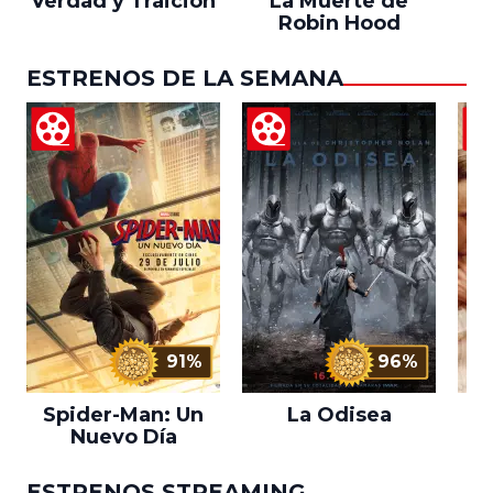
Verdad y Traición
La Muerte de
Robin Hood
ESTRENOS DE LA SEMANA
91%
96%
Spider-Man: Un
La Odisea
L
Nuevo Día
ESTRENOS STREAMING