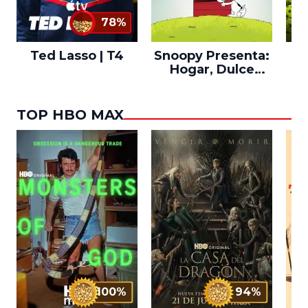
78%
Ted Lasso | T4
Snoopy Presenta:
Th
Hogar, Dulce
po
Hogar
TOP HBO MAX
100%
94%