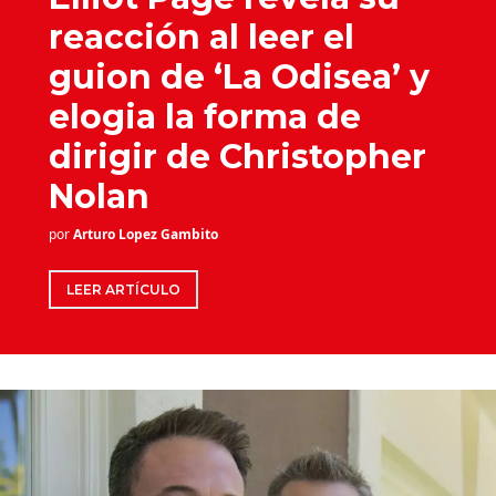
reacción al leer el
guion de ‘La Odisea’ y
elogia la forma de
dirigir de Christopher
Nolan
por
Arturo Lopez Gambito
LEER ARTÍCULO