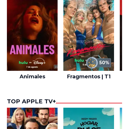
50%
Animales
Fragmentos | T1
A
TOP APPLE TV+