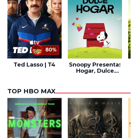
80%
Ted Lasso | T4
Snoopy Presenta:
Th
Hogar, Dulce
po
Hogar
TOP HBO MAX