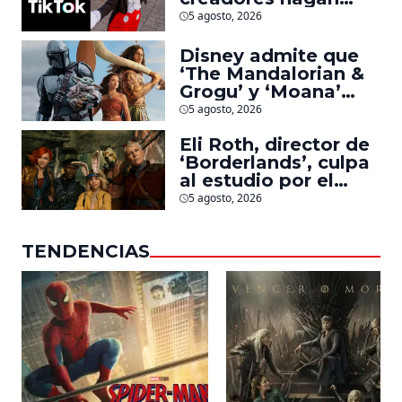
videos con
5 agosto, 2026
personajes de
Marvel, Pixar y ‘Star
Disney admite que
Wars’
‘The Mandalorian &
Grogu’ y ‘Moana’
fueron decepciones
5 agosto, 2026
en taquilla pero
Eli Roth, director de
lograron algo
‘Borderlands’, culpa
especial
al estudio por el
fracaso de la
5 agosto, 2026
película
TENDENCIAS