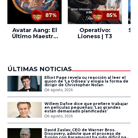
87%
85%
Avatar Aang: El
Operativo:
Sta
Último Maestro
Lioness | T3
Ne
del Aire
ÚLTIMAS NOTICIAS
Elliot Page revela su reacción al leer el
guion de ‘La Odisea’ y elogia la forma de
dirigir de Christopher Nolan
6 agosto, 2026
Willem Dafoe dice que prefiere trabajar
en películas pequeñas: ‘Las grandes
están demasiado planificadas’
6 agosto, 2026
David Zaslav, CEO de Warner Bros.
Discovery, admite que el proceso de
fusión con Paramount ha sido difícil para