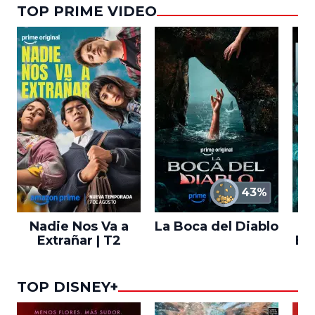
TOP PRIME VIDEO
43%
Nadie Nos Va a
La Boca del Diablo
Extrañar | T2
En
TOP DISNEY+