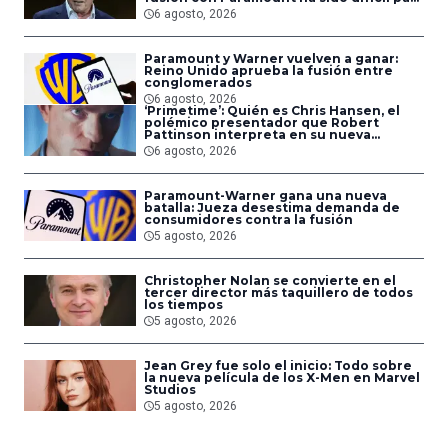
los empleados
6 agosto, 2026
Paramount y Warner vuelven a ganar:
Reino Unido aprueba la fusión entre
conglomerados
6 agosto, 2026
‘Primetime’: Quién es Chris Hansen, el
polémico presentador que Robert
Pattinson interpreta en su nueva
película
6 agosto, 2026
Paramount-Warner gana una nueva
batalla: Jueza desestima demanda de
consumidores contra la fusión
5 agosto, 2026
Christopher Nolan se convierte en el
tercer director más taquillero de todos
los tiempos
5 agosto, 2026
Jean Grey fue solo el inicio: Todo sobre
la nueva película de los X-Men en Marvel
Studios
5 agosto, 2026