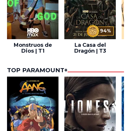
94%
Monstruos de
La Casa del
T
Dios | T1
Dragón | T3
TOP PARAMOUNT+