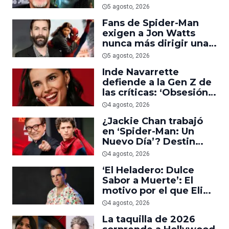
trabajar en ‘el último
5 agosto, 2026
acto de su carrera’
Fans de Spider-Man
exigen a Jon Watts
nunca más dirigir una
película del personaje
5 agosto, 2026
Inde Navarrette
defiende a la Gen Z de
las críticas: ‘Obsesión
es prueba de que los
4 agosto, 2026
jóvenes sí van al cine’
¿Jackie Chan trabajó
en ‘Spider-Man: Un
Nuevo Día’? Destin
Daniel Cretton aclara el
4 agosto, 2026
malentendido
‘El Heladero: Dulce
Sabor a Muerte’: El
motivo por el que Eli
Roth se hartó de los
4 agosto, 2026
grandes estudios de
La taquilla de 2026
Hollywood e hizo su