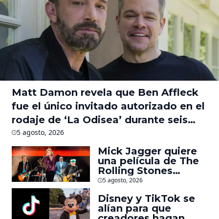
Matt Damon revela que Ben Affleck
fue el único invitado autorizado en el
rodaje de ‘La Odisea’ durante seis
meses
5 agosto, 2026
Mick Jagger quiere
una película de The
Rolling Stones
inspirado por los
5 agosto, 2026
biopics de The
Disney y TikTok se
Beatles
alían para que
creadores hagan