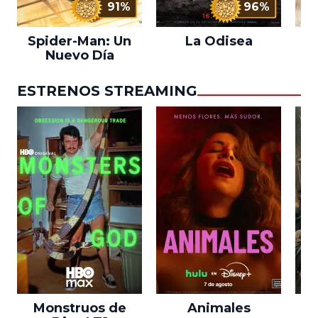
91%
96%
Spider-Man: Un
La Odisea
L
Nuevo Día
ESTRENOS STREAMING
Monstruos de
Animales