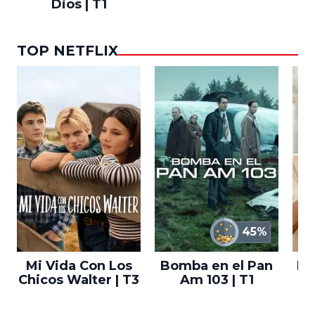
Dios | T1
TOP NETFLIX
45%
Mi Vida Con Los
Bomba en el Pan
El
Chicos Walter | T3
Am 103 | T1