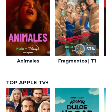
53%
Animales
Fragmentos | T1
A
TOP APPLE TV+