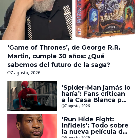
‘Game of Thrones’, de George R.R.
Martin, cumple 30 años: ¿Qué
sabemos del futuro de la saga?
7 agosto, 2026
‘Spider-Man jamás lo
haría’: Fans critican
a la Casa Blanca por
usar al héroe para
7 agosto, 2026
promover
deportaciones
‘Run Hide Fight:
Infidels’: Todo sobre
la nueva película de
Jonathan Majors en
6 agosto, 2026