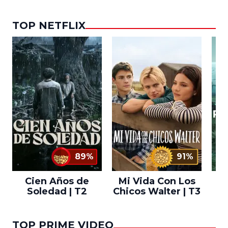
TOP NETFLIX
89%
91%
Cien Años de
Mi Vida Con Los
Bo
Soledad | T2
Chicos Walter | T3
TOP PRIME VIDEO