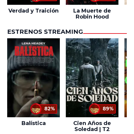
Verdad y Traición
La Muerte de
L
Robin Hood
ESTRENOS STREAMING
82%
89%
Balística
Cien Años de
Soledad | T2