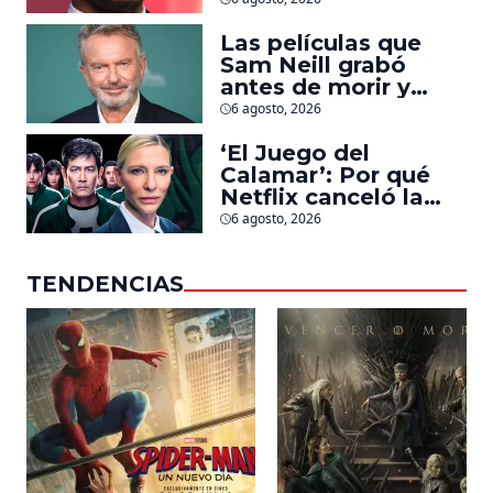
la que lucha contra
islamistas radicales
Las películas que
Sam Neill grabó
antes de morir y
llegarán pronto a
6 agosto, 2026
salas
‘El Juego del
Calamar’: Por qué
Netflix canceló la
serie de David
6 agosto, 2026
Fincher que iba a
ubicarse en Estados
TENDENCIAS
Unidos