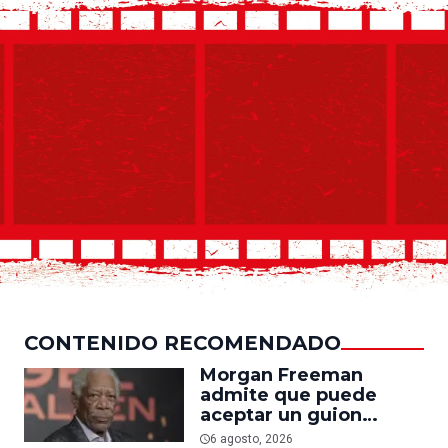
CONTENIDO RECOMENDADO
Morgan Freeman
admite que puede
aceptar un guion
mediocre si le pagan lo
6 agosto, 2026