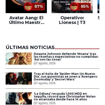
87%
85%
Avatar Aang: El
Operativo:
Sta
Último Maestro
Lioness | T3
Ne
del Aire
ÚLTIMAS NOTICIAS
Dwayne Johnson defiende ‘Moana’ tras
las reseñas y expectativas no cumplidas:
‘Así son las cosas’
7 agosto, 2026
Tras el éxito de ‘Spider-Man: Un Nuevo
Día’, sus guionistas se unen a ‘Avengers:
Doomsday’ y ‘Secret Wars’
7 agosto, 2026
‘La Odisea’ recauda 1,000 MDD en
taquilla, récord que Christopher Nolan
no alcanzaba desde hace 14 años
7 agosto, 2026