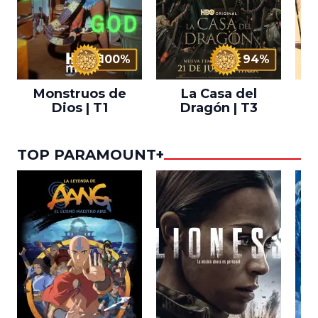
100%
94%
Monstruos de
La Casa del
T
Dios | T1
Dragón | T3
TOP PARAMOUNT+