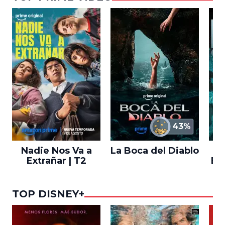
43%
Nadie Nos Va a
La Boca del Diablo
Extrañar | T2
En
TOP DISNEY+