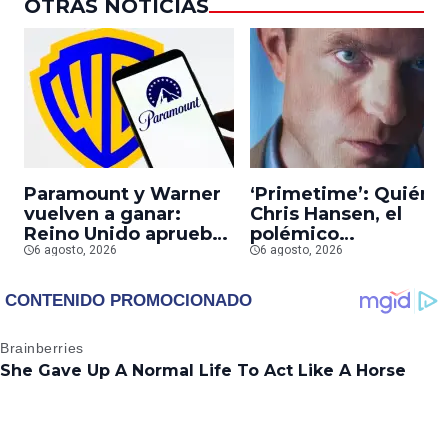
OTRAS NOTICIAS
Paramount y Warner
‘Primetime’: Quién 
vuelven a ganar:
Chris Hansen, el
Reino Unido aprueba
polémico
la fusión entre
6 agosto, 2026
presentador que
6 agosto, 2026
conglomerados
Robert Pattinson
interpreta en su
nueva película