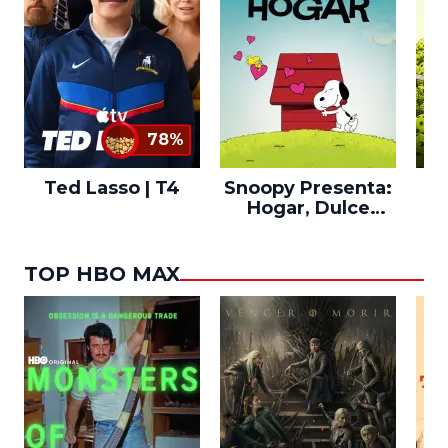
78%
Ted Lasso | T4
Snoopy Presenta:
Th
Hogar, Dulce
po
Hogar
TOP HBO MAX