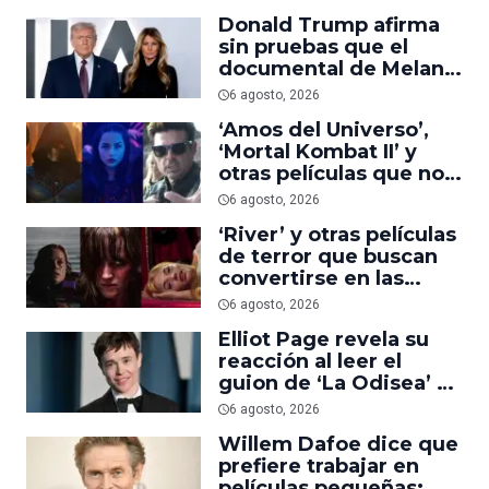
suficiente
Donald Trump afirma
sin pruebas que el
documental de Melania
es ‘la película número
6 agosto, 2026
uno del año’
‘Amos del Universo’,
‘Mortal Kombat II’ y
otras películas que no
dominaron la taquilla
6 agosto, 2026
pero triunfaron en
‘River’ y otras películas
streaming
de terror que buscan
convertirse en las
nuevas ‘Obsession’ y
6 agosto, 2026
‘Backrooms’
Elliot Page revela su
reacción al leer el
guion de ‘La Odisea’ y
elogia la forma de
6 agosto, 2026
dirigir de Christopher
Willem Dafoe dice que
Nolan
prefiere trabajar en
películas pequeñas: