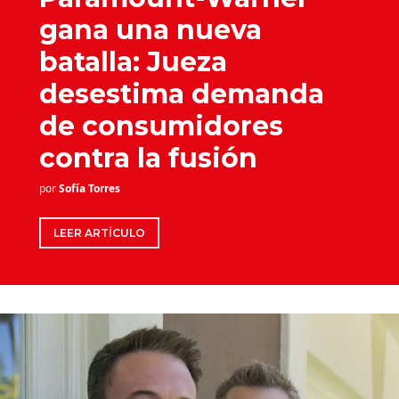
gana una nueva
batalla: Jueza
desestima demanda
de consumidores
contra la fusión
por
Sofía Torres
LEER ARTÍCULO