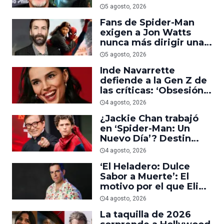
trabajar en ‘el último
5 agosto, 2026
acto de su carrera’
Fans de Spider-Man
exigen a Jon Watts
nunca más dirigir una
película del personaje
5 agosto, 2026
Inde Navarrette
defiende a la Gen Z de
las críticas: ‘Obsesión
es prueba de que los
4 agosto, 2026
jóvenes sí van al cine’
¿Jackie Chan trabajó
en ‘Spider-Man: Un
Nuevo Día’? Destin
Daniel Cretton aclara el
4 agosto, 2026
malentendido
‘El Heladero: Dulce
Sabor a Muerte’: El
motivo por el que Eli
Roth se hartó de los
4 agosto, 2026
grandes estudios de
La taquilla de 2026
Hollywood e hizo su