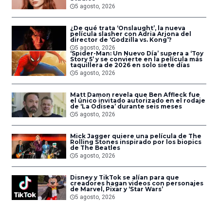
5 agosto, 2026
¿De qué trata ‘Onslaught’, la nueva
película slasher con Adria Arjona del
director de ‘Godzilla vs. Kong’?
5 agosto, 2026
‘Spider-Man: Un Nuevo Día’ supera a ‘Toy
Story 5’ y se convierte en la película más
taquillera de 2026 en solo siete días
5 agosto, 2026
Matt Damon revela que Ben Affleck fue
el único invitado autorizado en el rodaje
de ‘La Odisea’ durante seis meses
5 agosto, 2026
Mick Jagger quiere una película de The
Rolling Stones inspirado por los biopics
de The Beatles
5 agosto, 2026
Disney y TikTok se alían para que
creadores hagan videos con personajes
de Marvel, Pixar y ‘Star Wars’
5 agosto, 2026