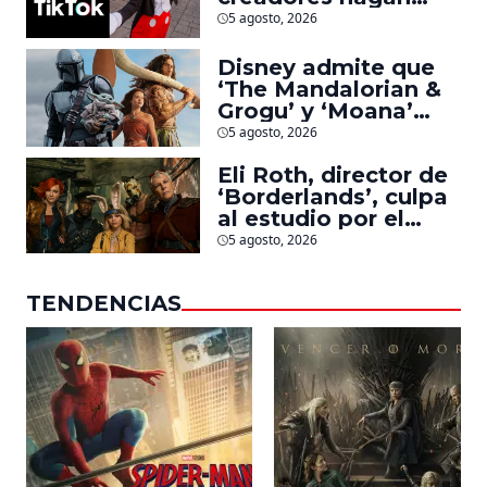
videos con
5 agosto, 2026
personajes de
Marvel, Pixar y ‘Star
Disney admite que
Wars’
‘The Mandalorian &
Grogu’ y ‘Moana’
fueron decepciones
5 agosto, 2026
en taquilla pero
Eli Roth, director de
lograron algo
‘Borderlands’, culpa
especial
al estudio por el
fracaso de la
5 agosto, 2026
película
TENDENCIAS