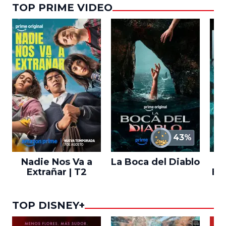
TOP PRIME VIDEO
43%
Nadie Nos Va a
La Boca del Diablo
Extrañar | T2
En
TOP DISNEY+