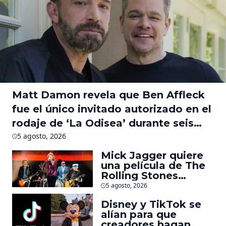
Matt Damon revela que Ben Affleck
fue el único invitado autorizado en el
rodaje de ‘La Odisea’ durante seis
meses
5 agosto, 2026
Mick Jagger quiere
una película de The
Rolling Stones
inspirado por los
5 agosto, 2026
biopics de The
Disney y TikTok se
Beatles
alían para que
creadores hagan