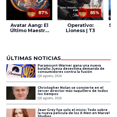
87%
85%
Avatar Aang: El
Operativo:
Sta
Último Maestro
Lioness | T3
Ne
del Aire
ÚLTIMAS NOTICIAS
Paramount-Warner gana una nueva
batalla: Jueza desestima demanda de
consumidores contra la fusión
5 agosto, 2026
Christopher Nolan se convierte en el
tercer director más taquillero de todos
los tiempos
5 agosto, 2026
Jean Grey fue solo el inicio: Todo sobre
la nueva película de los X-Men en Marvel
Studios