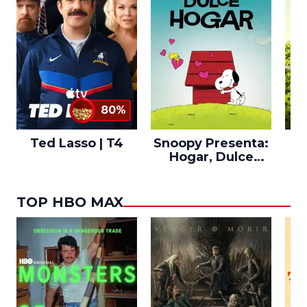
80%
Ted Lasso | T4
Snoopy Presenta:
Th
Hogar, Dulce
po
Hogar
TOP HBO MAX