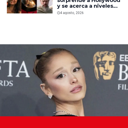
sorprende a Hollywood
nueva película gore
y se acerca a niveles
anteriores a la
4 agosto, 2026
pandemia