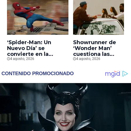
‘Spider-Man: Un
Showrunner de
Nuevo Día’ se
‘Wonder Man’
convierte en la
cuestiona las
segunda película que
4 agosto, 2026
prioridades de Marv
4 agosto, 2026
más rápido alcanza
tras la cancelación d
los mil millones en
la serie
taquilla