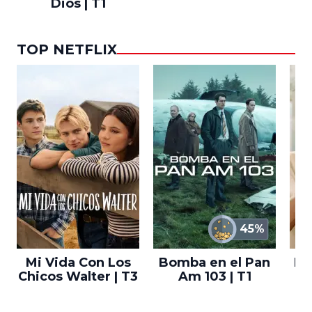
Dios | T1
TOP NETFLIX
45%
Mi Vida Con Los
Bomba en el Pan
El
Chicos Walter | T3
Am 103 | T1