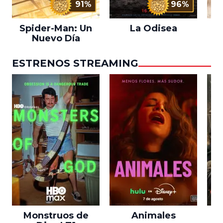
91%
96%
Spider-Man: Un
La Odisea
L
Nuevo Día
ESTRENOS STREAMING
Monstruos de
Animales