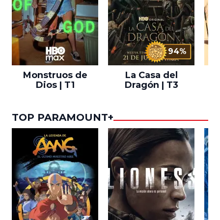
94%
Monstruos de
La Casa del
T
Dios | T1
Dragón | T3
TOP PARAMOUNT+