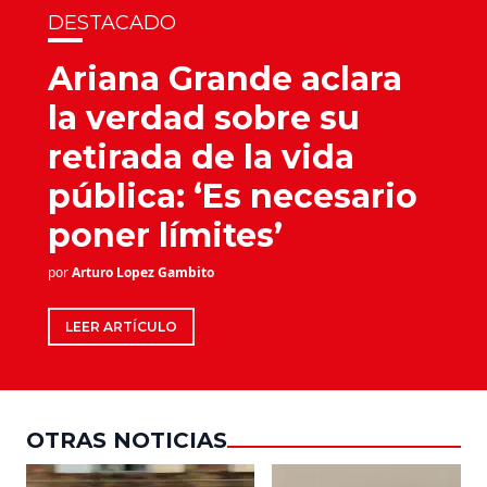
DESTACADO
Ariana Grande aclara
la verdad sobre su
retirada de la vida
pública: ‘Es necesario
poner límites’
por
Arturo Lopez Gambito
LEER ARTÍCULO
OTRAS NOTICIAS