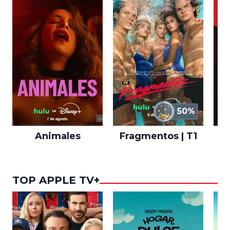
50%
Animales
Fragmentos | T1
A
TOP APPLE TV+